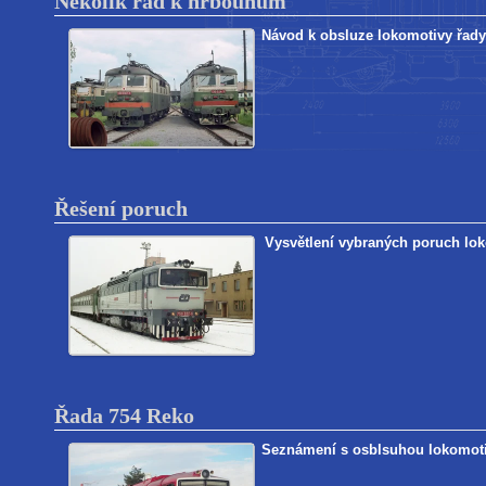
Několik rad k hrbounům
Návod k obsluze lokomotivy řady
Řešení poruch
Vysvětlení vybraných poruch lok
Řada 754 Reko
Seznámení s osblsuhou lokomotiv