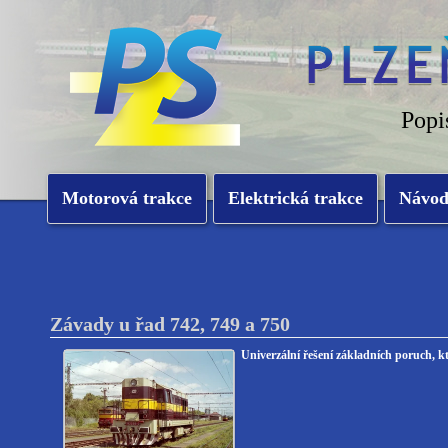
Popi
Motorová trakce
Elektrická trakce
Návo
Závady u řad 742, 749 a 750
Univerzální řešení základních poruch, kt