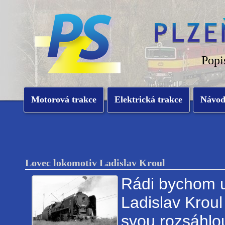
Popi
Motorová trakce
Elektrická trakce
Návo
Lovec lokomotiv Ladislav Kroul
Rádi bychom u
Ladislav Kroul
svou rozsáhlou