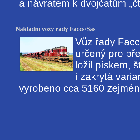
a návratem k dvojčatům „čt
Nákladní vozy řady Faccs/Sas
Vůz řady Facc
určený pro př
ložil pískem, 
i zakrytá vari
vyrobeno cca 5160 zejmén