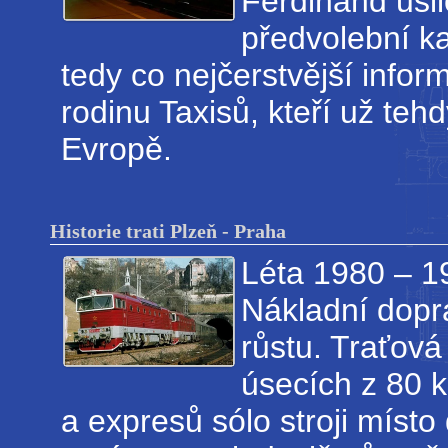
Ferdinand usilo
předvolební ka
tedy co nejčerstvější infor
rodinu Taxisů, kteří už teh
Evropě.
Historie trati Plzeň - Praha
Léta 1980 – 19
Nákladní dopra
růstu. Traťová
úsecích z 80 
a expresů sólo stroji míst