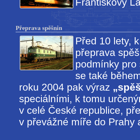
Františkovy L
Přeprava spěšnin
Před 10 lety,
přeprava spěšn
podmínky pro 
se také během
roku 2004 pak výraz
„spěš
speciálními, k tomu určený
v celé České republice, p
v převážné míře do Prahy a