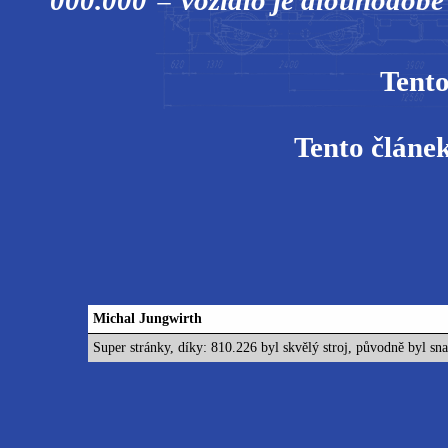
000.000
=
vozidlo je dlouhodobě
Tento
Tento článe
Michal Jungwirth
Super stránky, díky: 810.226 byl skvělý stroj, původně byl sn