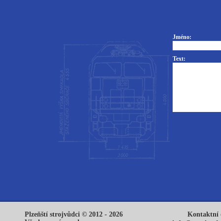
Jméno:
Text:
Plzeňští strojvůdci © 2012 - 2026
Kontaktní 