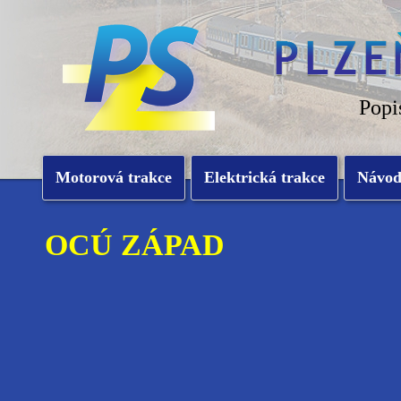
Popi
Motorová trakce
Elektrická trakce
Návo
OCÚ ZÁPAD