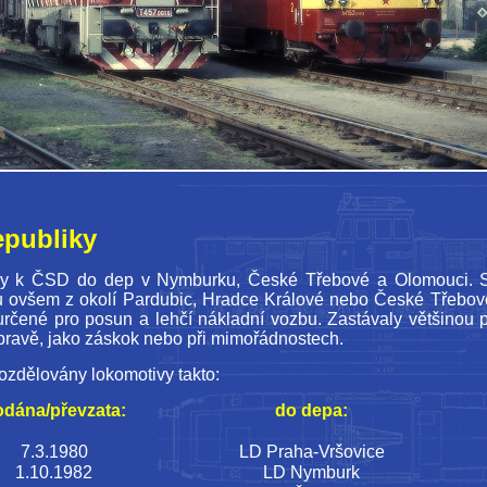
epubliky
y k ČSD do dep v Nymburku, České Třebové a Olomouci. Slou
ou ovšem z okolí Pardubic, Hradce Králové nebo České Třebové
rčené pro posun a lehčí nákladní vozbu. Zastávaly většinou 
opravě, jako záskok nebo při mimořádnostech.
zdělovány lokomotivy takto:
dána/převzata:
do depa:
7.3.1980
LD Praha-Vršovice
1.10.1982
LD Nymburk