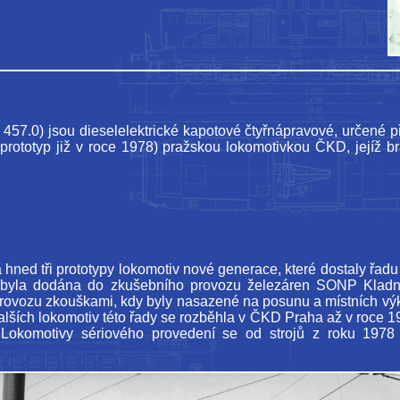
7.0) jsou dieselelektrické kapotové čtyřnápravové, určené př
prototyp již v roce 1978) pražskou lokomotivkou ČKD, jejíž b
ed tři prototypy lokomotiv nové generace, které dostaly řadu 
3) byla dodána do zkušebního provozu železáren SONP Kladn
provozu zkouškami, kdy byly nasazené na posunu a místních 
dalších lokomotiv této řady se rozběhla v ČKD Praha až v roce 1
Lokomotivy sériového provedení se od strojů z roku 1978 l