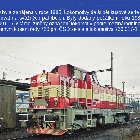
byla zahájena v roce 1985. Lokomotivy další pětikusové série 
ovat na svážných pahrbcích. Byly dodány počátkem roku 198
01-17 v rámci změny označení lokomotiv podle mezinárodního v
eným kusem řady 730 pro ČSD se stala lokomotiva 730.017-1.