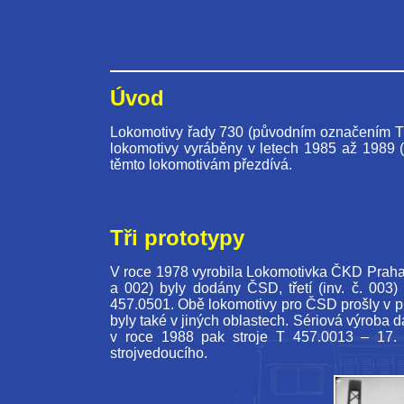
Úvod
Lokomotivy řady 730 (původním označením T 45
lokomotivy vyráběny v letech 1985 až 1989 (
těmto lokomotivám přezdívá.
Tři prototypy
V roce 1978 vyrobila Lokomotivka ČKD Praha hn
a 002) byly dodány ČSD, třetí (inv. č. 00
457.0501. Obě lokomotivy pro ČSD prošly v 
byly také v jiných oblastech. Sériová výroba 
v roce 1988 pak stroje T 457.0013 – 17. 
strojvedoucího.