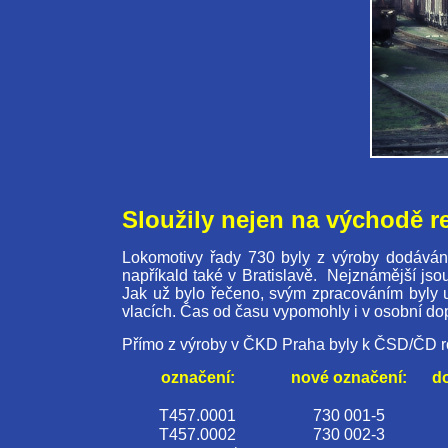
Sloužily nejen na východě r
Lokomotivy řady 730 byly z výroby dodáván
napříkald také v Bratislavě. Nejznámější js
Jak už bylo řečeno, svým zpracováním byly u
vlacích. Čas od času vypomohly i v osobní d
Přímo z výroby v ČKD Praha byly k ČSD/ČD ro
označení:
nové označení:
do
T457.0001
730 001-5
T457.0002
730 002-3