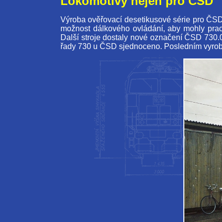
Lokomotivy nejen pro ČSD
Výroba ověřovací desetikusové série pro ČSD 
možnost dálkového ovládání, aby mohly prac
Další stroje dostaly nové označení ČSD 730.0
řady 730 u ČSD sjednoceno. Posledním vyrob