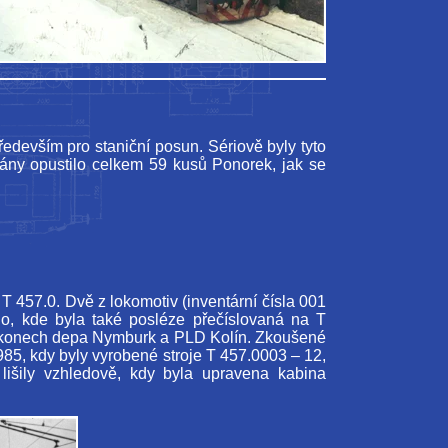
edevším pro staniční posun. Sériově byly tyto
rány opustilo celkem 59 kusů Ponorek, jak se
T 457.0. Dvě z lokomotiv (inventární čísla 001
o, kde byla také posléze přečíslovaná na T
výkonech depa Nymburk a PLD Kolín. Zkoušené
985, kdy byly vyrobené stroje T 457.0003 – 12,
išily vzhledově, kdy byla upravena kabina