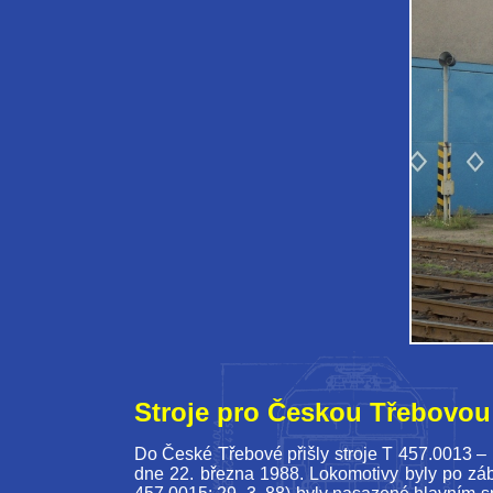
Stroje pro Českou Třebovou
Do České Třebové přišly stroje T 457.0013 
dne 22. března 1988. Lokomotivy byly po zá