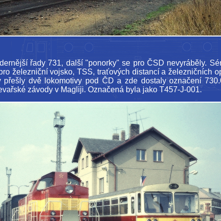
dernější řady 731, další "ponorky" se pro ČSD nevyráběly. Sé
ro železniční vojsko, TSS, traťových distancí a železničních o
v přešly dvě lokomotivy pod ČD a zde dostaly označení 730.
evařské závody v Magliji. Označená byla jako T457-J-001.