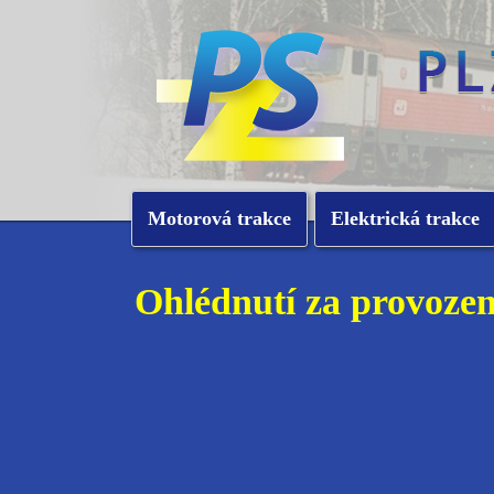
Motorová trakce
Elektrická trakce
Ohlédnutí za provozem