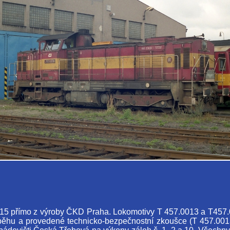
– 15 přímo z výroby ČKD Praha. Lokomotivy T 457.0013 a T457.
běhu a provedené technicko-bezpečnostní zkoušce (T 457.0013