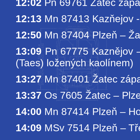
12:02
Pn 69761 Žatec zápa
12:13
Mn 87413 Kazňejov -
12:50
Mn 87404 Plzeň – Ža
13:09
Pn 67775 Kaznějov – 
(Taes) ložených kaolínem)
13:27
Mn 87401 Žatec zápa
13:37
Os 7605 Žatec – Plz
14:00
Mn 87414 Plzeň – Hor
14:09
MSv 7514 Plzeň – Tř