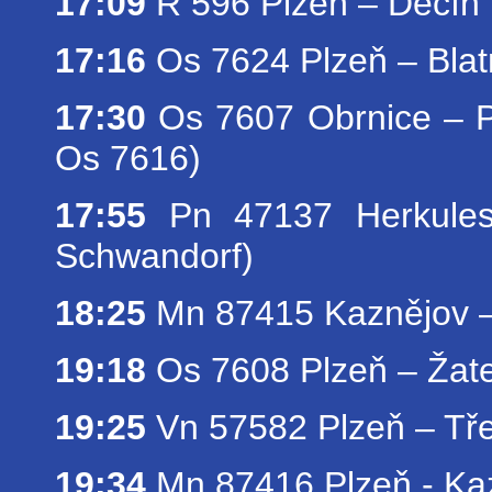
17:09
R 596 Plzeň – Děčí
17:16
Os 7624 Plzeň – Blat
17:30
Os 7607 Obrnice – P
Os 7616)
17:55
Pn 47137 Herkules s
Schwandorf)
18:25
Mn 87415 Kaznějov –
19:18
Os 7608 Plzeň – Žat
19:25
Vn 57582 Plzeň – Tře
19:34
Mn 87416 Plzeň - Ka