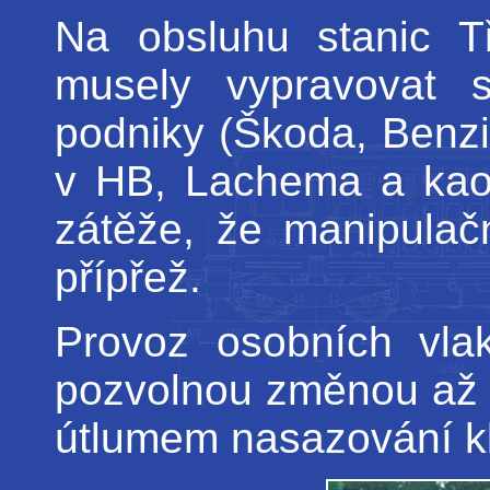
Na obsluhu stanic T
musely vypravovat s
podniky (Škoda, Benz
v HB, Lachema a kaol
zátěže, že manipulač
přípřež.
Provoz osobních vla
pozvolnou změnou až 
útlumem nasazování kl