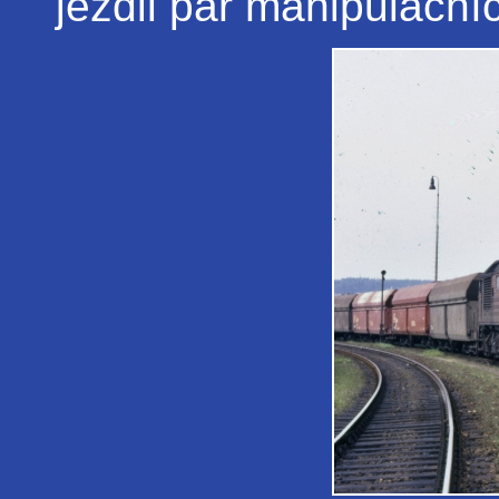
jezdil pár manipulační