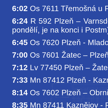
6:02
Os 7611 Třemošná u P
6:24
R 592 Plzeň – Varns
pondělí, je na konci i Postm
6:45
Os 7620 Plzeň - Mlado
7:00
Os 7601 Žatec – Plze
7:12
Lv 77450 Plzeň – Žatec
7:33
Mn 87412 Plzeň - Kaz
8:14
Os 7602 Plzeň – Obrn
8:35
Mn 87411 Kaznějov - 