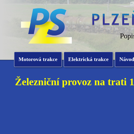
Popi
Motorová trakce
Elektrická trakce
Návo
Železniční provoz na trati 