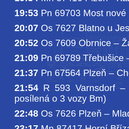
19:53
Pn 69703 Most nové n
20:07
Os 7627 Blatno u Jes
20:52
Os 7609 Obrnice – Ž
21:09
Pn 69789 Třebušice – 
21:37
Pn 67564 Plzeň – Ch
21:54
R 593 Varnsdorf – 
posílená o 3 vozy Bm)
22:48
Os 7626 Plzeň – Mla
23:17
Mn 87417 Horní Bříza