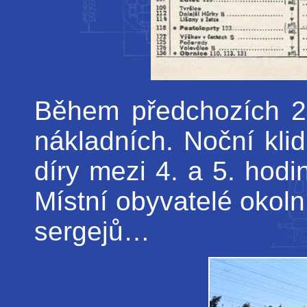
Během předchozích 24
nákladních. Noční klid
díry mezi 4. a 5. hodi
Místní obyvatelé okoln
sergejů…