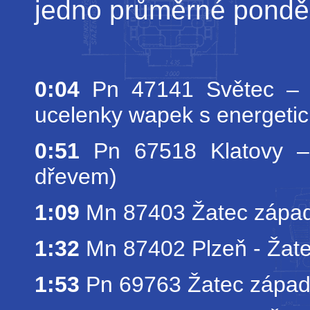
jedno průměrné pondě
0:04
Pn 47141 Světec – L
ucelenky wapek s energeti
0:51
Pn 67518 Klatovy –
dřevem)
1:09
Mn 87403 Žatec západ
1:32
Mn 87402 Plzeň - Žat
1:53
Pn 69763 Žatec západ