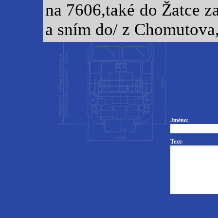
na 7606,také do Žatce z
a sním do/ z Chomutova,
Jméno:
Text: