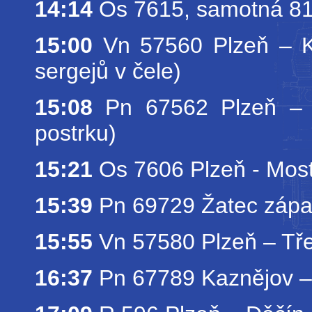
14:14
Os 7615, samotná 8
15:00
Vn 57560 Plzeň – Kr
sergejů v čele)
15:08
Pn 67562 Plzeň – 
postrku)
15:21
Os 7606 Plzeň - Mos
15:39
Pn 69729 Žatec zápa
15:55
Vn 57580 Plzeň – Tře
16:37
Pn 67789 Kaznějov – 