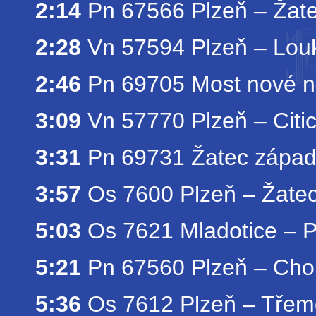
2:14
Pn 67566 Plzeň – Žat
2:28
Vn 57594 Plzeň – Louk
2:46
Pn 69705 Most nové nád
3:09
Vn 57770 Plzeň – Citic
3:31
Pn 69731 Žatec západ 
3:57
Os 7600 Plzeň – Žate
5:03
Os 7621 Mladotice – P
5:21
Pn 67560 Plzeň – Cho
5:36
Os 7612 Plzeň – Třemo