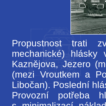
Propustnost trati 
mechanické) hlásky 
Kaznějova, Jezero (me
(mezi Vroutkem a Po
Libočan). Poslední hl
Provozní potřeba h
s minimalizací nákla