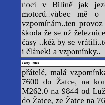
noci v Bílině jak jez
motorů..vůbec mě o 
vzpomínám..ten provoz 
škoda že se už železnice
časy ..kéž by se vrátili.
i článek! a vzpomínky..
Casey Jones
přátelé, malá vzpomínk
7600 do Žatce, na ko
M262.0 na 9844 od Lužn
do Žatce, ze Žatce na 7