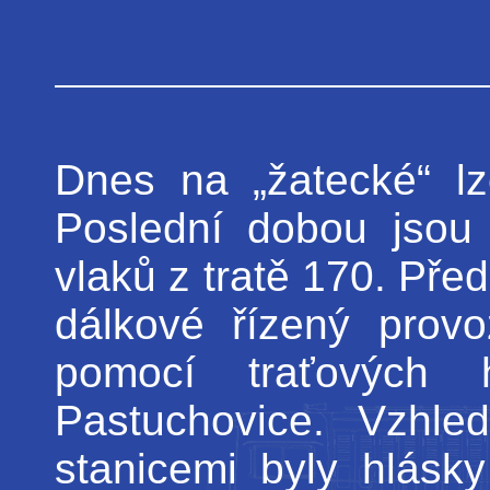
Dnes na „žatecké“ lz
Poslední dobou jsou
vlaků z tratě 170. Pře
dálkové řízený provo
pomocí traťových
Pastuchovice. Vzhl
stanicemi byly hlásk