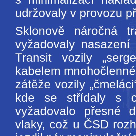
udržovaly v provozu př
Sklonově náročná tr
vyžadovaly nasazení 
Transit vozily „ser
kabelem mnohočlenného
zátěže vozily „čmelác
kde se střídaly s c
vyžadovalo přesné d
vlaky, což u ČSD rozh