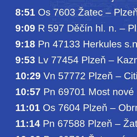
8:51
Os 7603 Žatec – Plzeň
9:09
R 597 Děčín hl. n. 
9:18
Pn 47133 Herkules s.n
9:53
Lv 77454 Plzeň – Kazn
10:29
Vn 57772 Plzeň – Citi
10:57
Pn 69701 Most nové n
11:01
Os 7604 Plzeň – Obr
11:14
Pn 67588 Plzeň – Žat