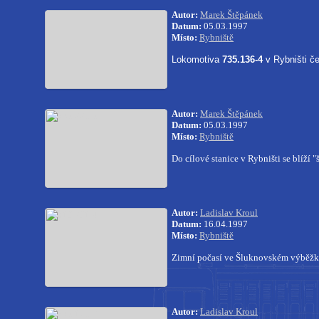
Autor:
Marek Štěpánek
Datum:
05.03.1997
Místo:
Rybniště
Lokomotiva
735.136-4
v Rybništi če
Autor:
Marek Štěpánek
Datum:
05.03.1997
Místo:
Rybniště
Do cílové stanice v Rybništi se blíží "
Autor:
Ladislav Kroul
Datum:
16.04.1997
Místo:
Rybniště
Zimní počasí ve Šluknovském výběž
Autor:
Ladislav Kroul