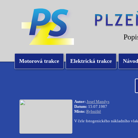
Popi
Motorová trakce
Elektrická trakce
Návo
Autor:
Josef Mandys
Datum:
15.07.1987
Místo:
Rybniště
V čele fotogenického nákladního vlak