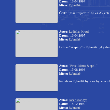
Datum:
16.04.1997
Místo:
Rybniště
Českolipská "fujara"
735.175-2
v čele
Autor:
Ladislav Kroul
Datum:
16.04.1997
Místo:
Rybniště
Během "skupiny" v Rybništi byl jedn
Autor:
"Pavel Mitro & spol."
Datum:
15.08.1998
Místo:
Rybniště
Nedaleko Rybniště byla zachycena l
Autor:
Josef Mandys
Datum:
15.12.1999
Místo:
Rybniště