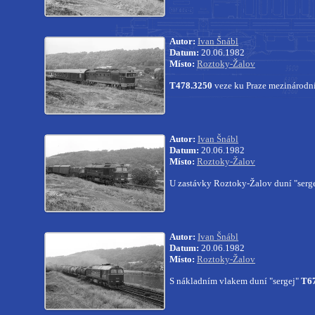
Autor:
Ivan Šnábl
Datum:
20.06.1982
Místo:
Roztoky-Žalov
T478.3250
veze ku Praze mezinárodní 
Autor:
Ivan Šnábl
Datum:
20.06.1982
Místo:
Roztoky-Žalov
U zastávky Roztoky-Žalov duní "serg
Autor:
Ivan Šnábl
Datum:
20.06.1982
Místo:
Roztoky-Žalov
S nákladním vlakem duní "sergej"
T67