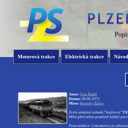
Popi
Motorová trakce
Elektrická trakce
Návo
Autor:
Ivan Šnábl
Datum:
00.00.1972
Místo:
Roztoky-Žalov
Zcela unikátní snímek "brejlovce"
T4
Měla před sebou poměrně krátký provo
Pozn.redakce: Lokomotiva je zařazena 