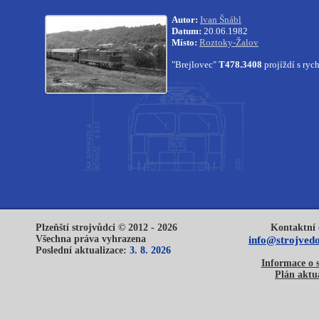
Autor:
Ivan Šnábl
Datum:
20.06.1982
Místo:
Roztoky-Žalov
"Brejlovec"
T478.3408
projíždí s ryc
Plzeňští strojvůdci © 2012 - 2026
Kontaktní 
Všechna práva vyhrazena
info@strojvedo
Poslední aktualizace:
3. 8. 2026
Informace o 
Plán aktua