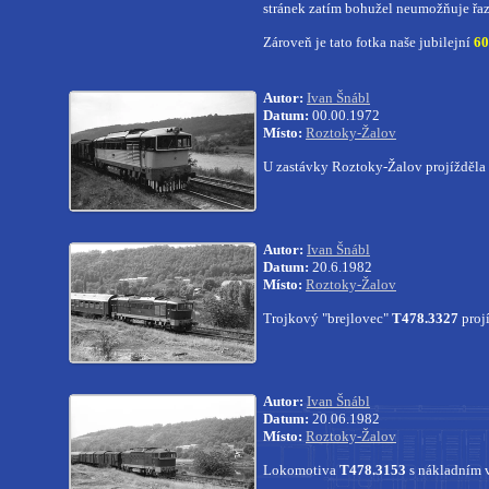
stránek zatím bohužel neumožňuje řaz
Zároveň je tato fotka naše jubilejní
60
Autor:
Ivan Šnábl
Datum:
00.00.1972
Místo:
Roztoky-Žalov
U zastávky Roztoky-Žalov projížděla k
Autor:
Ivan Šnábl
Datum:
20.6.1982
Místo:
Roztoky-Žalov
Trojkový "brejlovec"
T478.3327
proj
Autor:
Ivan Šnábl
Datum:
20.06.1982
Místo:
Roztoky-Žalov
Lokomotiva
T478.3153
s nákladním 