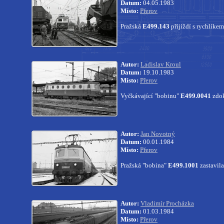
Datum:
04.05.1983
Místo:
Přerov
Pražská
E499.143
příjíždí s rychlíkem
Autor:
Ladislav Kroul
Datum:
19.10.1983
Místo:
Přerov
Vyčkávající "bobinu"
E499.0041
zdok
Autor:
Jan Novotný
Datum:
00.01.1984
Místo:
Přerov
Pražská "bobina"
E499.1001
zastavila
Autor:
Vladimír Procházka
Datum:
01.03.1984
Místo:
Přerov