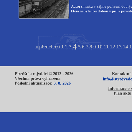
Autor snímku v zájmu pořízení dobrých
která nebyla tou dobou v příliš poved
4
« předchozí
1
2
3
5
6
7
8
9
10
11
12
13
14
1
Plzeňští strojvůdci © 2012 - 2026
Kontaktní 
Všechna práva vyhrazena
info@strojvedo
Poslední aktualizace:
3. 8. 2026
Informace o 
Plán aktua