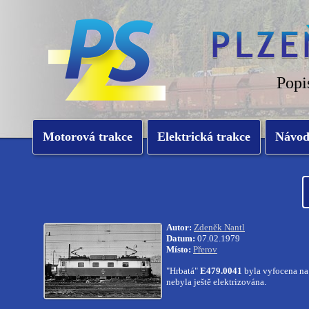
Popi
Motorová trakce
Elektrická trakce
Návo
Autor:
Zdeněk Nantl
Datum:
07.02.1979
Místo:
Přerov
"Hrbatá"
E479.0041
byla vyfocena na
nebyla ještě elektrizována.