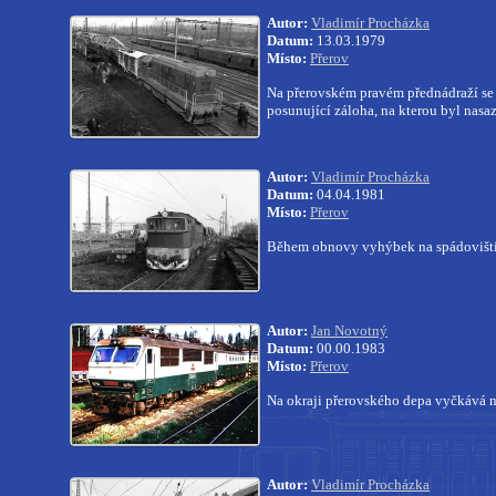
Autor:
Vladimír Procházka
Datum:
13.03.1979
Místo:
Přerov
Na přerovském pravém přednádraží se 
posunující záloha, na kterou byl nas
Autor:
Vladimír Procházka
Datum:
04.04.1981
Místo:
Přerov
Během obnovy vyhýbek na spádovišti 
Autor:
Jan Novotný
Datum:
00.00.1983
Místo:
Přerov
Na okraji přerovského depa vyčkává n
Autor:
Vladimír Procházka