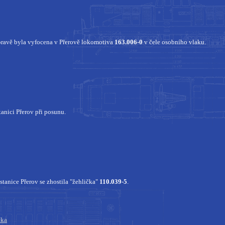
ravě byla vyfocena v Přerově lokomotiva
163.006-0
v čele osobního vlaku.
tanici Přerov při posunu.
tanice Přerov se zhostila "žehlička"
110.039-5
.
čka