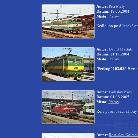
Autor:
Petr Malý
Datum:
19.06.2004
Místo:
Přerov
Nedlouho po dílenské op
Autor:
David Maštalíř
Datum:
21.11.2004
Místo:
Přerov
"Peršing"
163.035-9
ve s
Autor:
Ladislav Kroul
Datum:
01.06.2005
Místo:
Přerov
Role posunovací zálohy s
Autor:
Rostislav Kolma