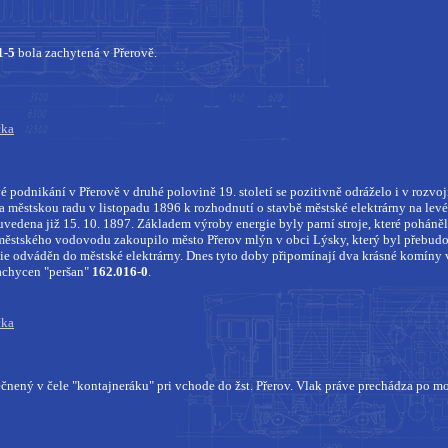
1-5
bola zachytená v Přerově.
čka
é podnikání v Přerově v druhé polovině 19. století se
pozitivně odráželo i v rozvoj
a městskou radu v listopadu 1896 k rozhodnutí o stavbě městské
elektrárny na lev
 uvedena již 15. 10. 1897. Základem výroby energie byly parní stroje,
které poháněl
městského vodovodu zakoupilo město Přerov mlýn v obci Lýsky, který byl
přebudo
ie odváděn do městské elektrárny. Dnes tyto doby připomínají dva krásné komíny 
achycen "peršan"
162.016-0
.
čka
čnený v čele "kontajneráku" pri vchode do žst. Přerov. Vlak práve prechádza po m