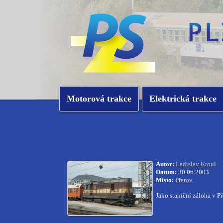
Motorová trakce
Elektrická trakce
Autor:
Ladislav Kroul
Datum:
30.06.2003
Místo:
Přerov
Jako staniční záloha v P