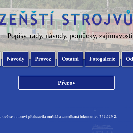
Popisy, rady, návody, pomůcky, zajímavosti
Návody
Provoz
Ostatní
Fotogalerie
Od
Přerov
řerově se autorovi představila omšelá a zanedbaná lokomotiva
742.029-2
.