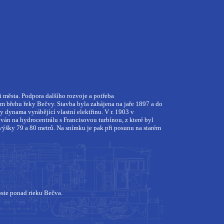
i města. Podpora dalšího rozvoje a potřeba
ém břehu řeky Bečvy. Stavba byla zahájena na jaře 1897 a do
y dynama vyrábějící vlastní elektřinu. V r. 1903 v
ván na hydrocentrálu s Francisovou turbínou, z které byl
výšky 79 a 80 metrů. Na snímku je pak při posunu na starém
oste ponad rieku Bečva.