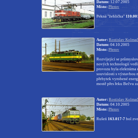
Datum:
12.07.2005
Místo:
Přerov
Pekná "žehlička"
110.00
Autor:
Rostislav Kolma
Datum:
04.10.2005
Místo:
Přerov
Rozvíjející se průmyslov
nových
technologií vedl
provozu
byla elektrárna
souvislosti s výstavbou
přebytek vyrobené
energ
mostě přes řeku Bečvu z
Autor:
Rostislav Kolma
Datum:
04.10.2005
Místo:
Přerov
Rušeń
163.017-7
bol zve