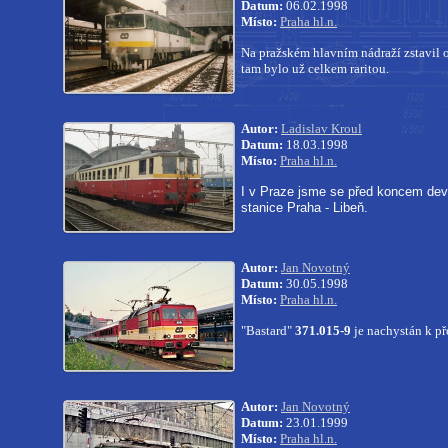
Datum:
06.02.1998
Místo:
Praha hl.n.
Na pražském hlavním nádraží zstavil o
tam bylo už celkem raritou.
Autor:
Ladislav Kroul
Datum:
18.03.1998
Místo:
Praha hl.n.
I v Praze jsme se před koncem dev
stanice Praha - Libeň.
Autor:
Jan Novotný
Datum:
30.05.1998
Místo:
Praha hl.n.
"Bastard"
371.015-9
je nachystán k p
Autor:
Jan Novotný
Datum:
23.01.1999
Místo:
Praha hl.n.