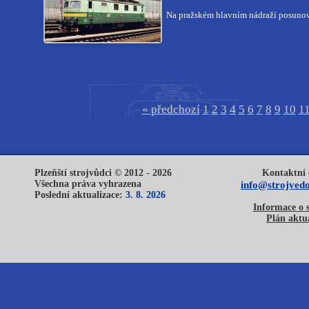
Na pražském hlavním nádraží posuno
« předchozí
1
2
3
4
5
6
7
8
9
10
1
Plzeňští strojvůdci © 2012 - 2026
Kontaktní 
Všechna práva vyhrazena
info@strojvedo
Poslední aktualizace:
3. 8. 2026
Informace o 
Plán aktua