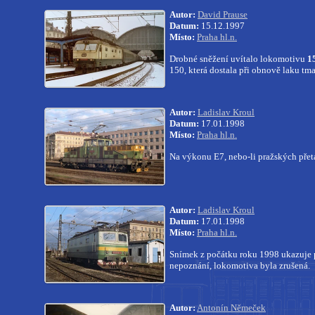
Autor:
David Prause
Datum:
15.12.1997
Místo:
Praha hl.n.
Drobné sněžení uvítalo lokomotivu
1
150, která dostala při obnově laku tm
Autor:
Ladislav Kroul
Datum:
17.01.1998
Místo:
Praha hl.n.
Na výkonu E7, nebo-li pražských přet
Autor:
Ladislav Kroul
Datum:
17.01.1998
Místo:
Praha hl.n.
Snímek z počátku roku 1998 ukazuje p
nepoznání, lokomotiva byla zrušená.
Autor:
Antonín Němeček