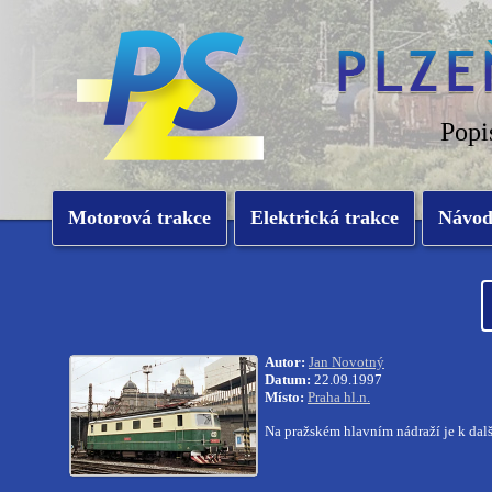
Popi
Motorová trakce
Elektrická trakce
Návo
Autor:
Jan Novotný
Datum:
22.09.1997
Místo:
Praha hl.n.
Na pražském hlavním nádraží je k da