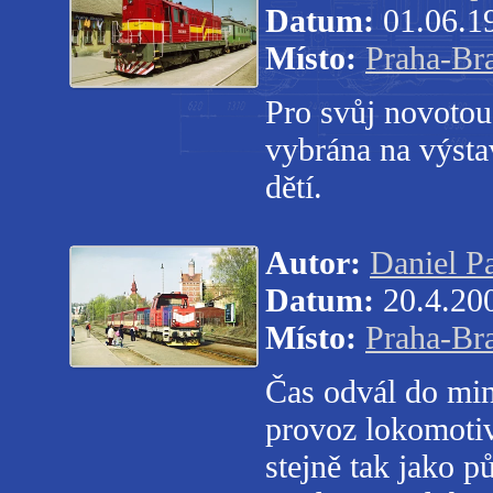
Datum:
01.06.1
Místo:
Praha-Br
Pro svůj novotou
vybrána na výsta
dětí.
Autor:
Daniel P
Datum:
20.4.20
Místo:
Praha-Br
Čas odvál do min
provoz lokomotiv
stejně tak jako 