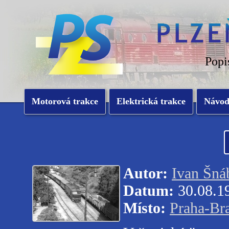
Popi
Motorová trakce
Elektrická trakce
Návo
Autor:
Ivan Šná
Datum:
30.08.1
Místo:
Praha-Br