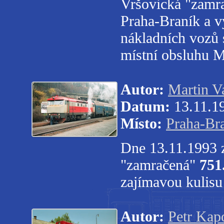
Vršovická "zamr
Praha-Braník a v
nákladních vozů s
místní obsluhu M
Autor:
Martin V
Datum:
13.11.1
Místo:
Praha-Br
Dne 13.11.1993 z
"zamračená"
751
zajímavou kulisu
Autor:
Petr Kap