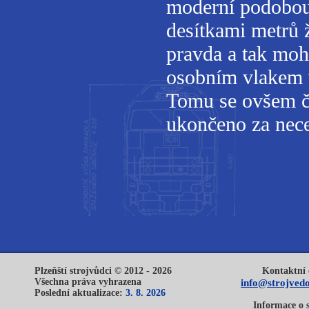
moderní podobou
desítkami metrů 
pravda a tak mo
osobním vlakem v
Tomu se ovšem ča
ukončeno za nece
Plzeňští strojvůdci © 2012 - 2026
Kontaktní 
Všechna práva vyhrazena
info@strojvedo
Poslední aktualizace:
3. 8. 2026
Informace o 