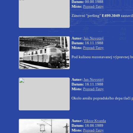
Datum:
00.00.1988
Místo:
Poprad-Tatry
Zánovní "peršing"
E499.3049
zastavil
Autor:
Jan Novotný
Datum:
16.11.1988
Místo:
Poprad-Tatry
Pod kulisou rozostavanej výpravnej b
Autor:
Jan Novotný
Datum:
16.11.1988
Místo:
Poprad-Tatry
Okolo areálu popradského depa tlačí 
Autor:
Viktor Kvarda
Datum:
16.06.1989
Místo:
Poprad-Tatry