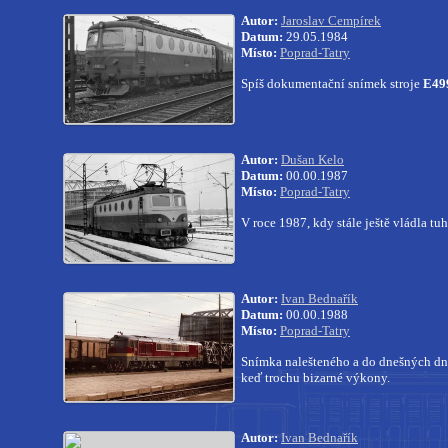
Autor:
Jaroslav Cempírek
Datum:
29.05.1984
Místo:
Poprad-Tatry
Spíš dokumentační snímek stroje
E49
Autor:
Dušan Kelo
Datum:
00.00.1987
Místo:
Poprad-Tatry
V roce 1987, kdy stále ještě vládla tu
Autor:
Ivan Bednařík
Datum:
00.00.1988
Místo:
Poprad-Tatry
Snímka nalešteného a do dnešných d
keď trochu bizarné výkony.
Autor:
Ivan Bednařík