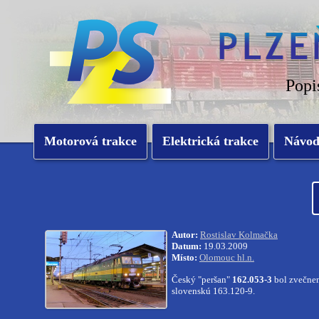
Popi
Motorová trakce
Elektrická trakce
Návo
Autor:
Rostislav Kolmačka
Datum:
19.03.2009
Místo:
Olomouc hl.n.
Český "peršan"
162.053-3
bol zvečnen
slovenskú 163.120-9.