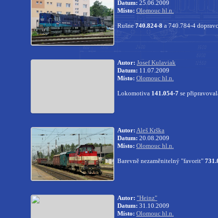
Datum:
25.06.2009
Místo:
Olomouc hl.n.
Rušne
740.824-8
a 740.784-4 dopravcu
Autor:
Josef Kulaviak
Datum:
11.07.2009
Místo:
Olomouc hl.n.
Lokomotiva
141.054-7
se připravoval
Autor:
Aleš Krška
Datum:
20.08.2009
Místo:
Olomouc hl.n.
Barevně nezaměnitelný "favorit"
731.
Autor:
"Heinz"
Datum:
31.10.2009
Místo:
Olomouc hl.n.