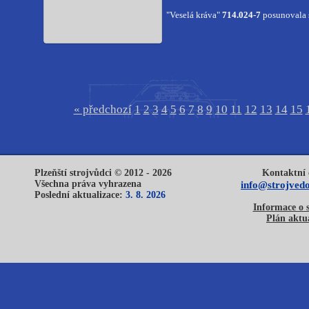
"Veselá kráva"
714.024-7
posunovala 
« předchozí
1
2
3
4
5
6
7
8
9
10
11
12
13
14
15
Plzeňští strojvůdci © 2012 - 2026
Kontaktní 
Všechna práva vyhrazena
info@strojvedo
Poslední aktualizace:
3. 8. 2026
Informace o 
Plán aktua