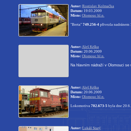
Autor:
Rostislav Kolmačka
Datum:
19.03.2009
Místo:
Olomouc hl.n.
"Berta"
749.256-4
přivezla nadránem 
Autor:
Aleš Krška
Datum:
20.06.2009
Místo:
Olomouc hl.n.
Na hlavním nádraží v Olomouci se 
Autor:
Aleš Krška
Datum:
20.06.2009
Místo:
Olomouc hl.n.
Lokomotiva
702.673-5
byla dne 20.6.
Autor:
Lukáš Starý