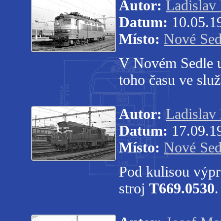
Autor:
Ladislav
Datum:
10.05.1
Místo:
Nové Sed
V Novém Sedle u
toho času ve sl
Autor:
Ladislav
Datum:
17.09.1
Místo:
Nové Sed
Pod kulisou výpr
stroj
T669.0530
.