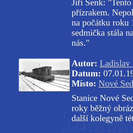
Jiří Šenk: "Tent
přízrakem. Nepol
na počátku roku 1
sedmička stála na
nás."
Autor:
Ladislav
Datum:
07.01.1
Místo:
Nové Sed
Stanice Nové Sed
roky běžný obráze
další kolegyně té