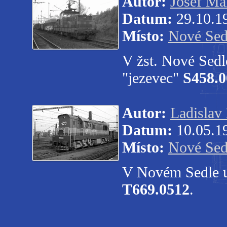
Autor:
Josef Ma
Datum:
29.10.1
Místo:
Nové Sed
V žst. Nové Sedl
"jezevec"
S458.0
Autor:
Ladislav
Datum:
10.05.1
Místo:
Nové Sed
V Novém Sedle u
T669.0512
.