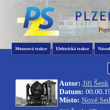
Popi
Motorová trakce
Elektrická trakce
Návo
Autor:
Jiří Šenk
Datum:
00.00.1
Místo:
Nové Sed