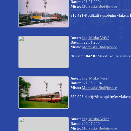
Datum:
21.01.2004
Místo:
Moravské Budějovice
810.421-8
odjíždí s osobním vlakem 
Autor:
Ing. Mirko Večeř
Datum:
22.01.2004
Místo:
Moravské Budějovice
"Kvadro"
842.017-6
odjíždí ze stani
Autor:
Ing. Mirko Večeř
Datum:
21.05.2004
Místo:
Moravské Budějovice
850.008-4
přijíždí se spěšným vlakem
Autor:
Ing. Mirko Večeř
Datum:
00.07.2004
Místo:
Moravské Budějovice