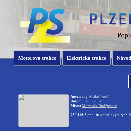
Popi
Motorová trakce
Elektrická trakce
Návo
Autor:
Ing. Mirko Večeř
Datum:
02.06.2002
Místo:
Moravské Budějovice
750.116-6
opouští s posilovým rychlí