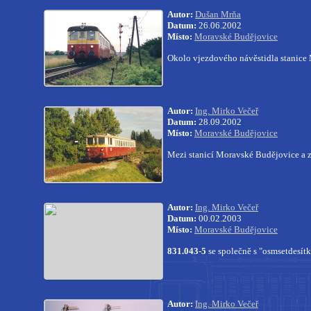
Autor:
Dušan Mrňa
Datum:
26.06.2002
Místo:
Moravské Budějovice
Okolo vjezdového návěstidla stanic
Autor:
Ing. Mirko Večeř
Datum:
28.09.2002
Místo:
Moravské Budějovice
Mezi stanicí Moravské Budějovice a 
Autor:
Ing. Mirko Večeř
Datum:
00.02.2003
Místo:
Moravské Budějovice
831.043-5
se společně s "osmsetdesít
Autor:
Ing. Mirko Večeř