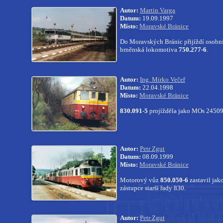
Autor:
Martin Varga
Datum:
19.09.1997
Místo:
Moravské Bránice
Do Moravských Bránic přijíždí osobní
brněnská lokomotiva
750.277-6
.
Autor:
Ing. Mirko Večeř
Datum:
22.04.1998
Místo:
Moravské Bránice
830.091-5
projížděla jako MOs 24509 
Autor:
Petr Zgut
Datum:
08.09.1999
Místo:
Moravské Bránice
Motorový vůz
850.050-6
zastavil jak
zástupce starší řady 830.
Autor:
Petr Zgut