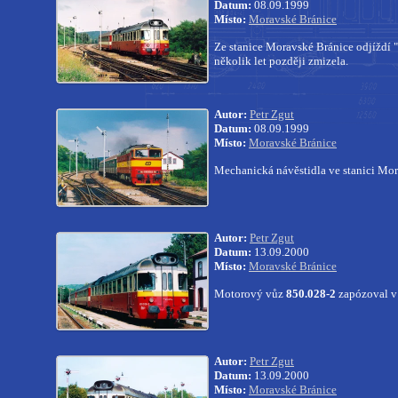
Datum:
08.09.1999
Místo:
Moravské Bránice
Ze stanice Moravské Bránice odjíždí
několik let později zmizela.
Autor:
Petr Zgut
Datum:
08.09.1999
Místo:
Moravské Bránice
Mechanická návěstidla ve stanici Mor
Autor:
Petr Zgut
Datum:
13.09.2000
Místo:
Moravské Bránice
Motorový vůz
850.028-2
zapózoval v
Autor:
Petr Zgut
Datum:
13.09.2000
Místo:
Moravské Bránice