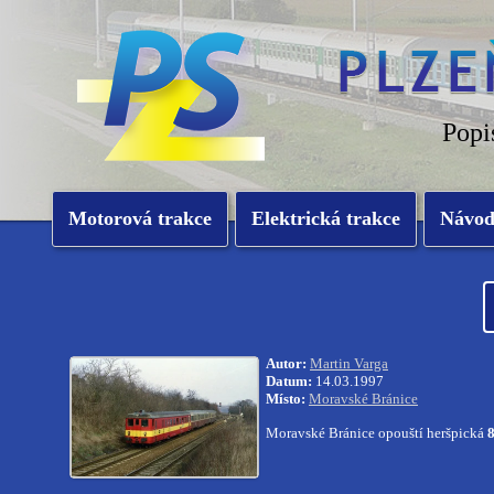
Popi
Motorová trakce
Elektrická trakce
Návo
Autor:
Martin Varga
Datum:
14.03.1997
Místo:
Moravské Bránice
Moravské Bránice opouští heršpická