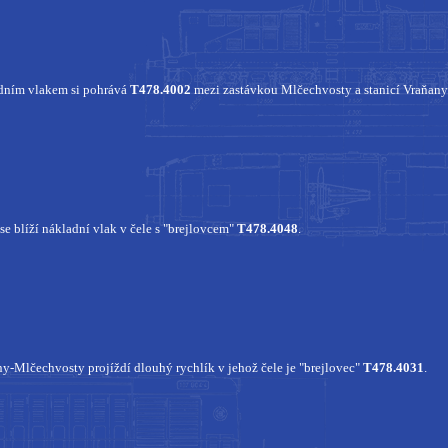
dním vlakem si pohrává
T478.4002
mezi zastávkou Mlčechvosty a stanicí Vraňany
e blíží nákladní vlak v čele s "brejlovcem"
T478.4048
.
y-Mlčechvosty projíždí dlouhý rychlík v jehož čele je "brejlovec"
T478.4031
.