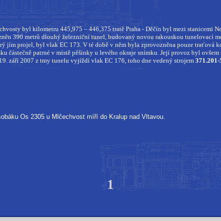
hvosty byl kilometru 445,975 – 446,375 tratě Praha - Děčín byl mezi stanicemi 
ozněn 390 metrů dlouhý železniční tunel, budovaný novou rakouskou tunelovací 
ý jím projel, byl vlak EC 173. V té době v něm byla zprovozněna pouze traťová kole
ku částečně patrné v místě pěšinky u levého okraje snímku. Její provoz byl ovšem
19. září 2007 z tmy tunelu vyjíždí vlak EC 176, toho dne vedený strojem
371.201-
obáku Os 2305 u Mlčechvost míří do Kralup nad Vltavou.
1