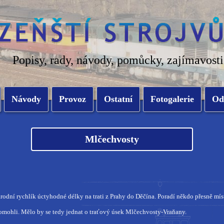
Popisy, rady, návody, pomůcky, zajímavosti
Návody
Provoz
Ostatní
Fotogalerie
Od
Mlčechvosty
odní rychlík úctyhodné délky na trati z Prahy do Děčína. Poradí někdo přesně mís
pomohli. Mělo by se tedy jednat o traťový úsek Mlčechvosty-Vraňany.