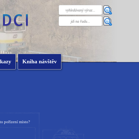
kazy
Kniha návštěv
to pořízení místo?