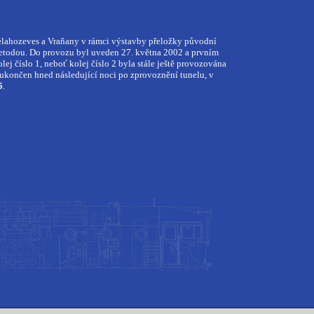
Nelahozeves a Vraňany v rámci výstavby přeložky původní
metodou. Do provozu byl uveden 27. května 2002 a prvním
j číslo 1, neboť kolej číslo 2 byla stále ještě provozována
 ukončen hned následující noci po zprovoznění tunelu, v
5
.