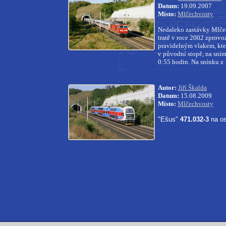
Datum:
19.09.2007
Místo:
Mlčechvosty
Nedaleko zastávky Mlčec
tratě v roce 2002 zprov
pravidelným vlakem, kter
v původní stopě, na sním
0:55 hodin. Na snínku z 
Autor:
Jiří Škalda
Datum:
15.08.2009
Místo:
Mlčechvosty
"Ešus"
471.032-3
na os