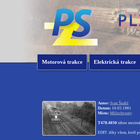
Motorová trakce
Elektrická trakce
Autor:
Ivan Šnábl
Datum:
16.05.1981
Místo:
Mlčechvosty
T478.4050
táhne mezinár
EDIT: díky všem, kteří 