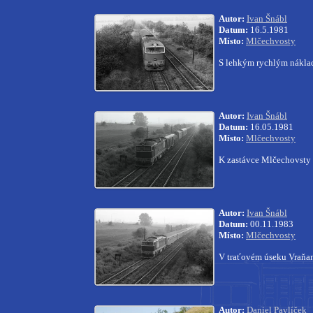
Autor:
Ivan Šnábl
Datum:
16.5.1981
Místo:
Mlčechvosty
S lehkým rychlým nákla
Autor:
Ivan Šnábl
Datum:
16.05.1981
Místo:
Mlčechvosty
K zastávce Mlčechovsty s
Autor:
Ivan Šnábl
Datum:
00.11.1983
Místo:
Mlčechvosty
V traťovém úseku Vraňan
Autor:
Daniel Pavlíček