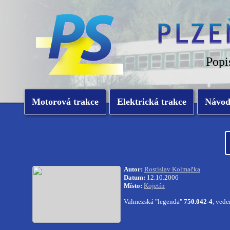
Popi
Motorová trakce
Elektrická trakce
Návo
Autor:
Rostislav Kolmačka
Datum:
12.10.2006
Místo:
Kojetín
Valmezská "legenda"
750.042-4
, ved