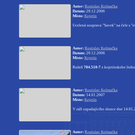
Autor:
Rostislav Kolmačka
Datum:
29.12.2006
Místo:
Kojetín
Ucelená souprava "Savek" na čele s "
Autor:
Rostislav Kolmačka
Datum:
29.12.2006
Místo:
Kojetín
Rušeň
704.510-7
z kojetínskeho lieh
Autor:
Rostislav Kolmačka
Datum:
14.01.2007
Místo:
Kojetín
V záři zapadajícího slunce dne 14.01.
Autor:
Rostislav Kolmačka