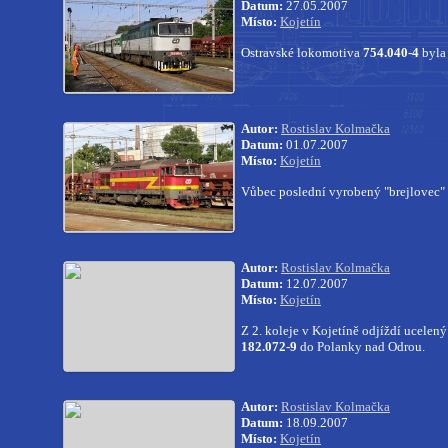
Datum:
27.05.2007
Místo:
Kojetín
Ostravské lokomotiva
754.040-4
byla 
Autor:
Rostislav Kolmačka
Datum:
01.07.2007
Místo:
Kojetín
Vůbec poslední vyrobený "brejlovec"
Autor:
Rostislav Kolmačka
Datum:
12.07.2007
Místo:
Kojetín
Z 2. koleje v Kojetíně odjíždí ucelený
182.072-9
do Polanky nad Odrou.
Autor:
Rostislav Kolmačka
Datum:
18.09.2007
Místo:
Kojetín