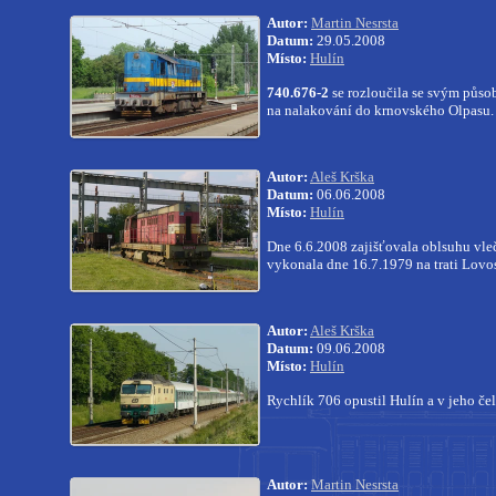
Autor:
Martin Nesrsta
Datum:
29.05.2008
Místo:
Hulín
740.676-2
se rozloučila se svým půso
na nalakování do krnovského Olpasu.
Autor:
Aleš Krška
Datum:
06.06.2008
Místo:
Hulín
Dne 6.6.2008 zajišťovala oblsuhu vl
vykonala dne 16.7.1979 na trati Lov
Autor:
Aleš Krška
Datum:
09.06.2008
Místo:
Hulín
Rychlík 706 opustil Hulín a v jeho če
Autor:
Martin Nesrsta