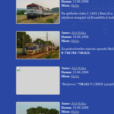
Datum:
15.06.2008
Místo:
Hulín
Na spěšném vlaku č. 1641 ( Brno hl.n.
zdolávat stoupání od Kroměříže k hu
Autor:
Aleš Krška
Datum:
18.06.2008
Místo:
Hulín
Za podvečerního násvitu opouští Hulín
0
+
740.784
+
740.824
.
Autor:
Aleš Krška
Datum:
25.06.2008
Místo:
Hulín
"Brejlovec"
750.111-7
( ODOS ) projí
Autor:
Aleš Krška
Datum:
10.08.2008
Místo:
Hulín