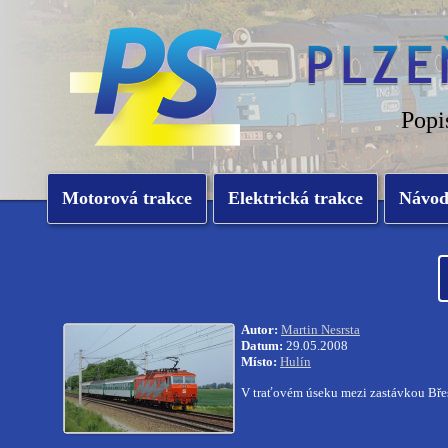
Popi
Motorová trakce
Elektrická trakce
Návo
Autor:
Martin Nesrsta
Datum:
29.05.2008
Místo:
Hulín
V traťovém úseku mezi zastávkou Břes