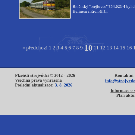
Brněnský "brejlovec"
754.021-4
byl d
Hulínem a Kroměříží.
10
« předchozí
1
2
3
4
5
6
7
8
9
11
12
13
14
15
16
Plzeňští strojvůdci © 2012 - 2026
Kontaktní 
Všechna práva vyhrazena
info@strojvedo
Poslední aktualizace:
3. 8. 2026
Informace o 
Plán aktua