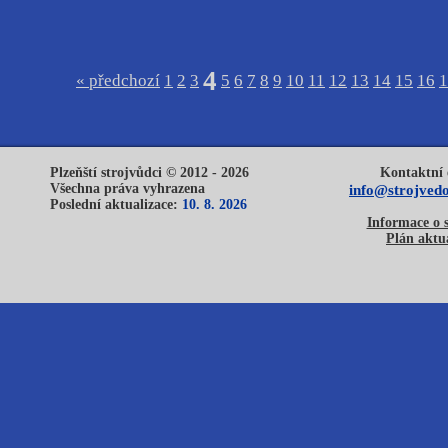
4
« předchozí
1
2
3
5
6
7
8
9
10
11
12
13
14
15
16
1
Plzeňští strojvůdci © 2012 - 2026
Kontaktní 
Všechna práva vyhrazena
info@strojvedo
Poslední aktualizace:
10. 8. 2026
Informace o 
Plán aktua