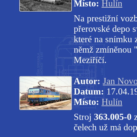
Místo:
Hulín
Na prestižní voz
přerovské depo sv
které na snímku 
němž zmíněnou "F
Meziříčí.
Autor:
Jan Novo
Datum:
17.04.1
Místo:
Hulín
Stroj
363.005-0
čelech už má dopl