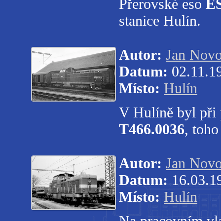
Přerovské eso
ES
stanice Hulín.
Autor:
Jan Novo
Datum:
02.11.1
Místo:
Hulín
V Hulíně byl při
T466.0036
, toh
Autor:
Jan Novo
Datum:
16.03.1
Místo:
Hulín
Na pracovním vl