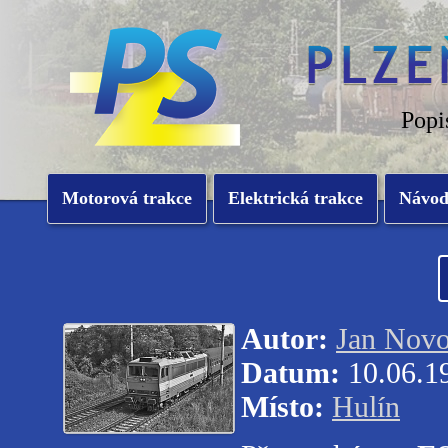
Popi
Motorová trakce
Elektrická trakce
Návo
Autor:
Jan Novo
Datum:
10.06.1
Místo:
Hulín