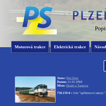
Popi
Motorová trakce
Elektrická trakce
Návo
Autor:
Petr Zgut
Datum:
21.02.2004
Místo:
Doubí u Turnova
750.159-6
v čele "spěšninové rakety