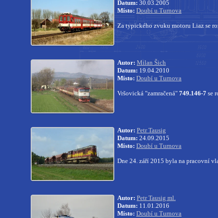
Datum:
30.03.2005
Místo:
Doubí u Turnova
Za typického zvuku motoru Liaz se r
Autor:
Milan Šich
Datum:
19.04.2010
Místo:
Doubí u Turnova
Vršovická "zamračená"
749.146-7
se r
Autor:
Petr Tausig
Datum:
24.09.2015
Místo:
Doubí u Turnova
Dne 24. září 2015 byla na pracovní 
Autor:
Petr Tausig ml.
Datum:
11.01.2016
Místo:
Doubí u Turnova