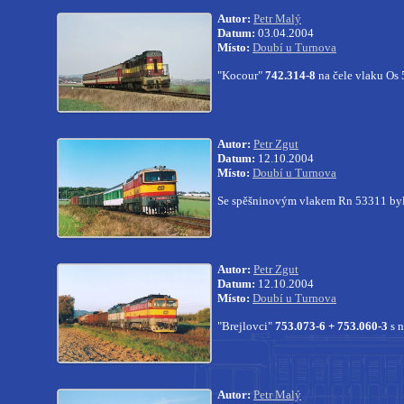
Autor:
Petr Malý
Datum:
03.04.2004
Místo:
Doubí u Turnova
"Kocour"
742.314-8
na čele vlaku Os
Autor:
Petr Zgut
Datum:
12.10.2004
Místo:
Doubí u Turnova
Se spěšninovým vlakem Rn 53311 by
Autor:
Petr Zgut
Datum:
12.10.2004
Místo:
Doubí u Turnova
"Brejlovci"
753.073-6 + 753.060-3
s 
Autor:
Petr Malý