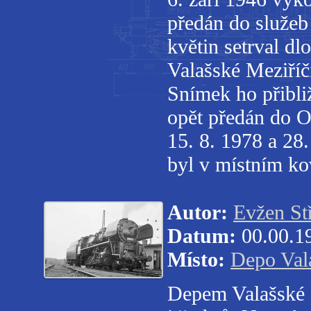
předán do služe
květin setrval dl
Valašské Meziříčí
Snímek ho přibli
opět předán do 
15. 8. 1978 a 28
byl v místním ko
Autor:
Evžen St
Datum:
00.00.1
Místo:
Depo Val
Depem Valašské M