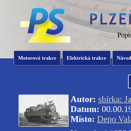
Popi
Motorová trakce
Elektrická trakce
Návo
Autor:
sbírka: 
Datum:
00.00.1
Místo:
Depo Val