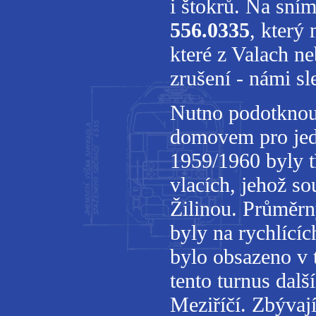
i štokrů. Na sní
556.0335
, který
které z Valach n
zrušení - námi s
Nutno podotknout
domovem pro jed
1959/1960 byly tř
vlacích, jehož s
Žilinou. Průměr
byly na rychlící
bylo obsazeno v 
tento turnus dalš
Meziříčí. Zbývají