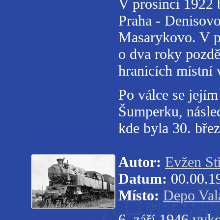
V prosinci 1922
Praha - Denisovo
Masarykovo. V pr
o dva roky pozdě
hranicích místní 
Po válce se její
Šumperku, násled
kde byla 30. bře
Autor:
Evžen St
Datum:
00.00.1
Místo:
Depo Val
6. září 1946 vyko