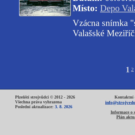
Místo:
Depo Val
Vzácna snímka 
Valašské Meziříč
1
2
Plzeňští strojvůdci © 2012 - 2026
Kontaktní 
Všechna práva vyhrazena
info@strojvedo
Poslední aktualizace:
3. 8. 2026
Informace o 
Plán aktua