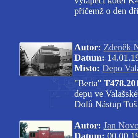
vytápěcí kotel K4
přičemž o den dř
Autor:
Zdeněk N
Datum:
14.01.1
Místo:
Depo Val
"Berta"
T478.20
depu ve Valašské
Dolů Nástup Tuš
Autor:
Jan Novo
Datum:
00.00.1