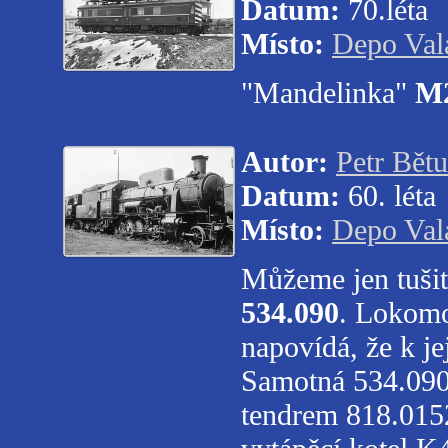
Datum:
70.léta
Místo:
Depo Val
"Mandelinka"
M2
Autor:
Petr Bět
Datum:
60. léta
Místo:
Depo Val
Můžeme jen tušit
534.090
. Lokomo
napovídá, že k j
Samotná 534.090 
tendrem 818.0152