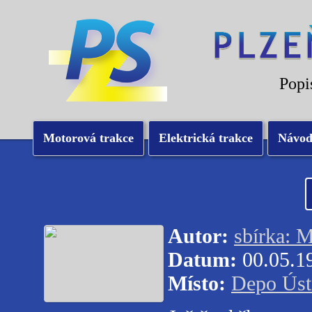
Popi
Motorová trakce
Elektrická trakce
Návo
Autor:
sbírka: M
Datum:
00.05.1
Místo:
Depo Úst