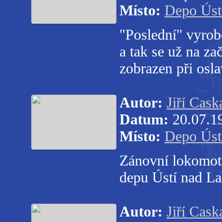
Místo:
Depo Úst
"Poslední" vyrob
a tak se už na za
zobrazen při osl
Autor:
Jiří Cask
Datum:
20.07.1
Místo:
Depo Úst
Zánovní lokomo
depu Ústí nad L
Autor:
Jiří Cask