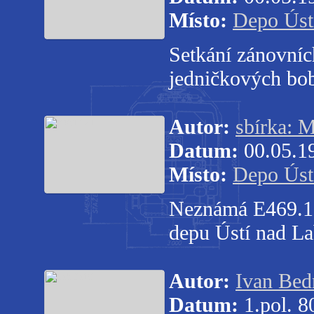
Místo:
Depo Úst
Setkání zánovníc
jedničkových bob
Autor:
sbírka: M
Datum:
00.05.1
Místo:
Depo Úst
Neznámá E469.1 
depu Ústí nad Lab
Autor:
Ivan Bed
Datum:
1.pol. 80