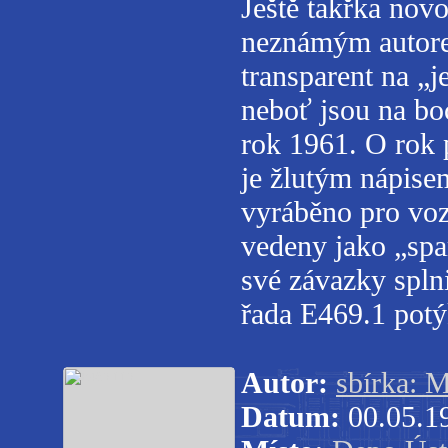
Ještě takřka novo
neznámým autore
transparent na „j
neboť jsou na boc
rok 1961. O rok 
je žlutým nápise
vyráběno pro voz
vedeny jako „spa
své závazky spln
řada E469.1 potý
Autor:
sbírka: M
Datum:
00.05.1