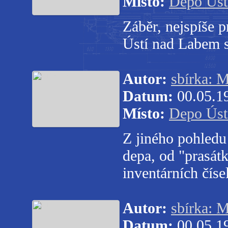
Místo:
Depo Úst
Záběr, nejspíše 
Ústí nad Labem 
Autor:
sbírka: M
Datum:
00.05.1
Místo:
Depo Úst
Z jiného pohledu 
depa, od "prasát
inventárních číse
Autor:
sbírka: M
Datum:
00.05.1