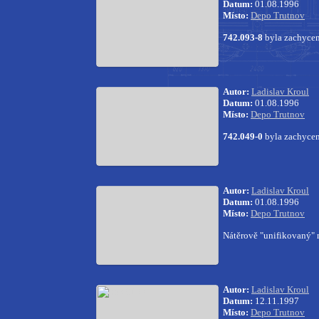
Datum:
01.08.1996
Místo:
Depo Trutnov
742.093-8
byla zachycen
Autor:
Ladislav Kroul
Datum:
01.08.1996
Místo:
Depo Trutnov
742.049-0
byla zachycen
Autor:
Ladislav Kroul
Datum:
01.08.1996
Místo:
Depo Trutnov
Nátěrově "unifikovaný"
Autor:
Ladislav Kroul
Datum:
12.11.1997
Místo:
Depo Trutnov