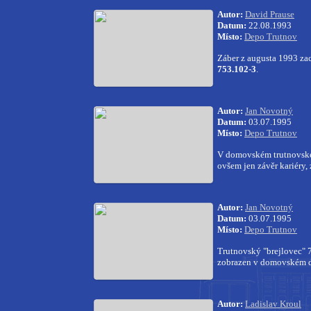
Autor:
David Prause
Datum:
22.08.1993
Místo:
Depo Trutnov
Záber z augusta 1993 za
753.102-3
.
Autor:
Jan Novotný
Datum:
03.07.1995
Místo:
Depo Trutnov
V domovském trutnovské
ovšem jen závěr kariéry,
Autor:
Jan Novotný
Datum:
03.07.1995
Místo:
Depo Trutnov
Trutnovský "brejlovec" 7
zobrazen v domovském 
Autor:
Ladislav Kroul