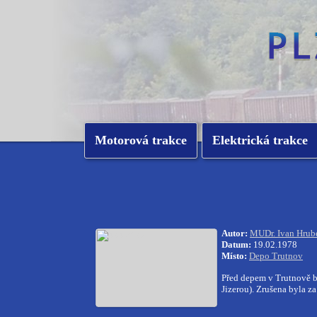
Motorová trakce
Elektrická trakce
Autor:
MUDr. Ivan Hrube
Datum:
19.02.1978
Místo:
Depo Trutnov
Před depem v Trutnově 
Jizerou). Zrušena byla za