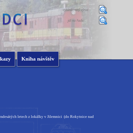
kazy
Kniha návštěv
edmdesátých letech z lokálky v Jilemnici (do Rokytnice nad