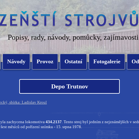
Popisy, rady, návody, pomůcky, zajímavosti
Návody
Provoz
Ostatní
Fotogalerie
Od
Depo Trutnov
cký, sbírka: Ladislav Kroul
byla zachycena lokomotiva
434.2137
. Tento stroj byl jedním z nejznámějších v s
 šest měsíců od pořízení snímku - 15. srpna 1978.