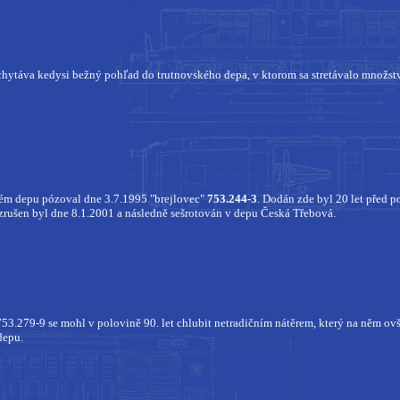
chytáva kedysi bežný pohľad do trutnovského depa, v ktorom sa stretávalo množstv
m depu pózoval dne 3.7.1995 "brejlovec"
753.244-3
. Dodán zde byl 20 let před p
 zrušen byl dne 8.1.2001 a následně sešrotován v depu Česká Třebová.
53.279-9 se mohl v polovině 90. let chlubit netradičním nátěrem, který na něm ovš
depu.