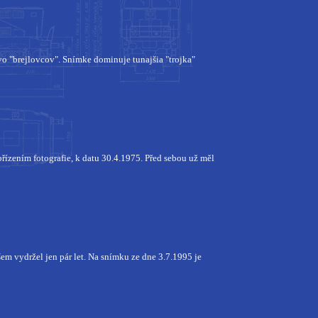
o "brejlovcov". Snímke dominuje tunajšia "trojka"
ořízením fotografie, k datu 30.4.1975. Před sebou už měl
em vydržel jen pár let. Na snímku ze dne 3.7.1995 je