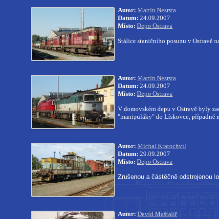
Autor:
Martin Nesrsta
Datum:
24.09.2007
Místo:
Depo Ostrava
Stálice staničního posunu v Ostravě n
Autor:
Martin Nesrsta
Datum:
24.09.2007
Místo:
Depo Ostrava
V domovském depu v Ostravě byly z
"manipuláky" do Lískovce, případně 
Autor:
Michal Kratochvíl
Datum:
29.09.2007
Místo:
Depo Ostrava
Zrušenou a částěčně odstrojenou 
Autor:
David Maštalíř