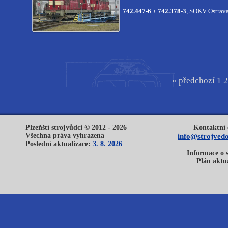
742.447-6 + 742.378-3
, SOKV Ostrava
« předchozí
1
2
Plzeňští strojvůdci © 2012 - 2026
Kontaktní 
Všechna práva vyhrazena
info@strojvedo
Poslední aktualizace:
3. 8. 2026
Informace o 
Plán aktua