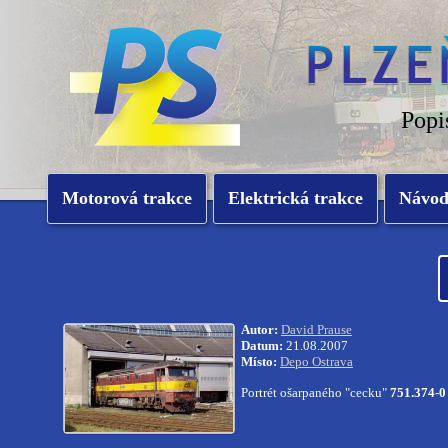
Popi
Motorová trakce
Elektrická trakce
Návo
Autor:
David Prause
Datum:
21.08.2007
Místo:
Depo Ostrava
Portrét ošarpaného "cecku"
751.374-0