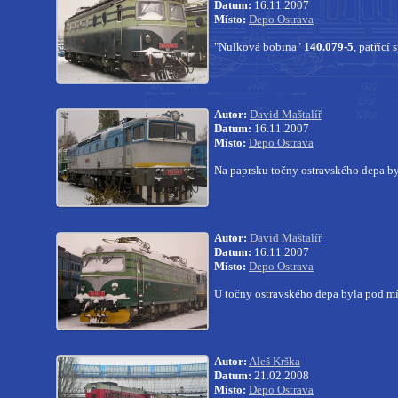
Datum:
16.11.2007
Místo:
Depo Ostrava
"Nulková bobina"
140.079-5
, patříc
Autor:
David Maštalíř
Datum:
16.11.2007
Místo:
Depo Ostrava
Na paprsku točny ostravského depa by
Autor:
David Maštalíř
Datum:
16.11.2007
Místo:
Depo Ostrava
U točny ostravského depa byla pod 
Autor:
Aleš Krška
Datum:
21.02.2008
Místo:
Depo Ostrava