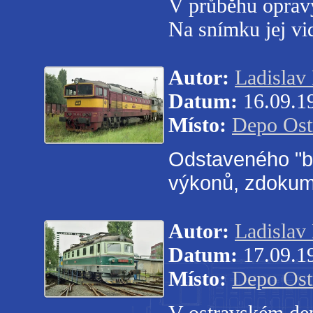
V průběhu oprav
Na snímku jej vi
Autor:
Ladislav
Datum:
16.09.1
Místo:
Depo Ost
Odstaveného "b
výkonů, zdokum
Autor:
Ladislav
Datum:
17.09.1
Místo:
Depo Ost
V ostravském de