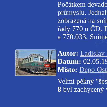
Počátkem devades
průmyslu. Jednal
zobrazená na sn
řady 770 u ČD. 
a 770.033. Sníme
Autor:
Ladislav
Datum:
02.05.1
Místo:
Depo Ost
Velmi pěkný "še
8
byl zachycený 