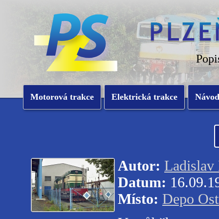
Popi
Motorová trakce
Elektrická trakce
Návo
Autor:
Ladislav
Datum:
16.09.1
Místo:
Depo Ost