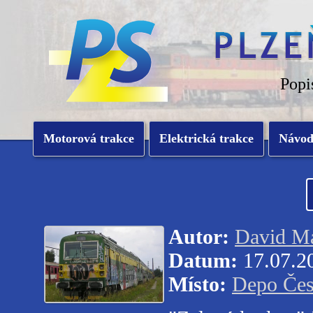
Popi
Motorová trakce
Elektrická trakce
Návo
Autor:
David Ma
Datum:
17.07.2
Místo:
Depo Čes