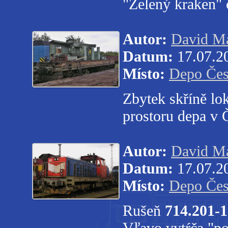
"Zelený kraken" 
Autor:
David Ma
Datum:
17.07.2
Místo:
Depo Čes
Zbytek skříně l
prostoru depa v
Autor:
David Ma
Datum:
17.07.2
Místo:
Depo Čes
Rušeň
714.201-1
Vľavo vytŕča "p