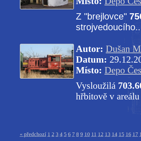
Místo:
Depo Čes
Z "brejlovce"
75
strojvedoucího..
Autor:
Dušan M
Datum:
29.12.2
Místo:
Depo Čes
Vysloužilá
703.6
hřbitově v areál
« předchozí
1
2
3
4
5
6
7
8
9
10
11
12
13
14
15
16
17