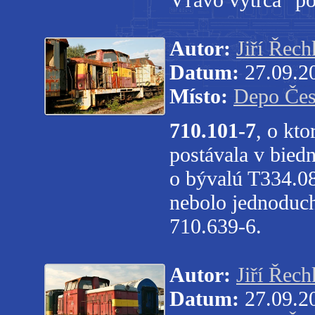
Autor:
Jiří Řech
Datum:
27.09.2
Místo:
Depo Čes
710.101-7
, o kt
postávala v bied
o bývalú T334.08
nebolo jednoduch
710.639-6.
Autor:
Jiří Řech
Datum:
27.09.2