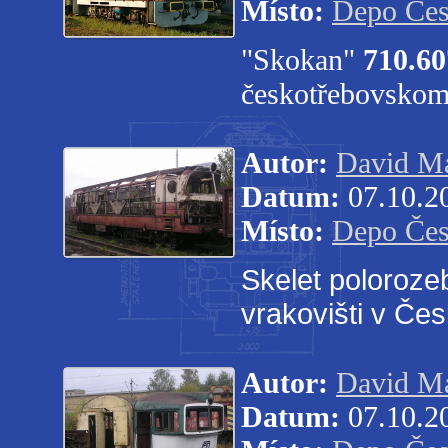
Místo:
Depo Čes
"Skokan"
710.60
českotřebovskom 
Autor:
David Ma
Datum:
07.10.2
Místo:
Depo Čes
Skelet poloroze
vrakovišti v Če
Autor:
David Ma
Datum:
07.10.2