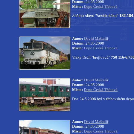
Datum:
24.05.2008
Místo:
Depo Česká Třebová
Zašlou slávu "šestikoláka"
182.104
Autor:
David Maštalíř
Datum:
24.05.2008
Místo:
Depo Česká Třebová
Vraky třech "brejlovců"
750 116-6,
750
Autor:
David Maštalíř
Datum:
24.05.2008
Místo:
Depo Česká Třebová
Dne 24.5.2008 byl v třebovském depu
Autor:
David Maštalíř
Datum:
24.05.2008
Místo:
Depo Česká Třebová