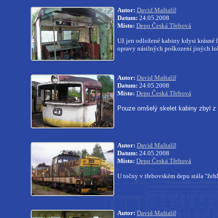
Autor:
David Maštalíř
Datum:
24.05.2008
Místo:
Depo Česká Třebová
Už jen odložené kabiny kdysi krásné
opravy násilných poškození jiných lo
Autor:
David Maštalíř
Datum:
24.05.2008
Místo:
Depo Česká Třebová
Pouze omšelý skelet kabiny zbyl z
Autor:
David Maštalíř
Datum:
24.05.2008
Místo:
Depo Česká Třebová
U točny v třebovském depu stála "žeh
Autor:
David Maštalíř