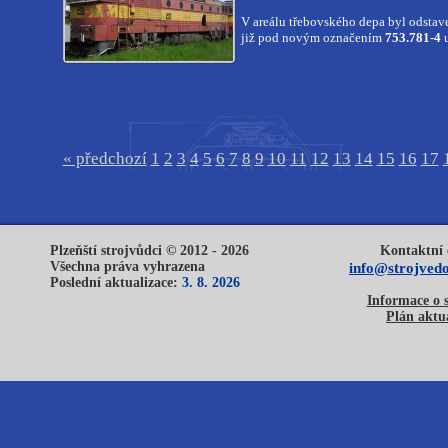
V areálu třebovského depa byl odsta
již pod novým označením
753.781-4
u
« předchozí
1
2
3
4
5
6
7
8
9
10
11
12
13
14
15
16
17
Plzeňští strojvůdci © 2012 - 2026
Kontaktní 
Všechna práva vyhrazena
info@strojvedo
Poslední aktualizace:
3. 8. 2026
Informace o 
Plán aktua