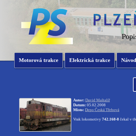
Popi
Motorová trakce
Elektrická trakce
Návo
Autor:
David Maštalíř
Datum:
05.02.2008
Místo:
Depo Česká Třebová
Vrak lokomotivy
742.168-8
čekal v t