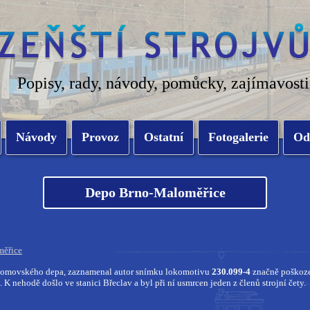
Popisy, rady, návody, pomůcky, zajímavosti
Návody
Provoz
Ostatní
Fotogalerie
Od
Depo Brno-Maloměřice
ěřice
 domovského depa, zaznamenal autor snímku lokomotivu
230.099-4
značně poškoze
K nehodě došlo ve stanici Břeclav a byl při ní usmrcen jeden z členů strojní čety.