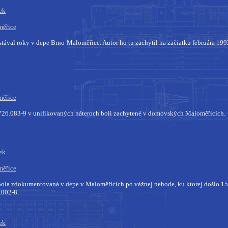
ek
ěřice
tával roky v depe Brno-Maloměřice. Autor ho tu zachytil na začiatku februára 199
ěřice
726.083-9 v unifikovaných náteroch boli zachytené v domovských Maloměřicích.
ek
ěřice
ola zdokumentovaná v depe v Maloměřicích po vážnej nehode, ku ktorej došlo 15.10.
002-8.
ek