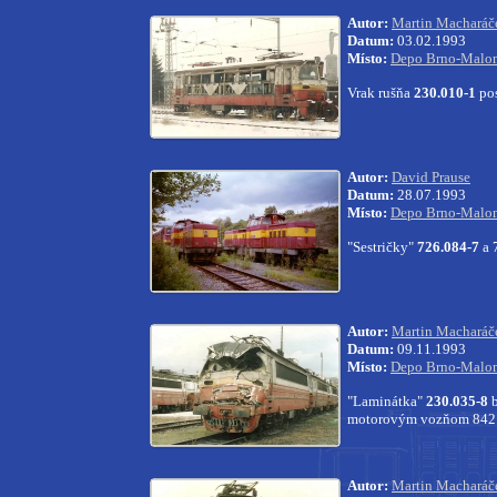
Autor:
Martin Macharáč
Datum:
03.02.1993
Místo:
Depo Brno-Malom
Vrak rušňa
230.010-1
pos
Autor:
David Prause
Datum:
28.07.1993
Místo:
Depo Brno-Malom
"Sestričky"
726.084-7
a 
Autor:
Martin Macharáč
Datum:
09.11.1993
Místo:
Depo Brno-Malom
"Laminátka"
230.035-8
b
motorovým vozňom 842.
Autor:
Martin Macharáč