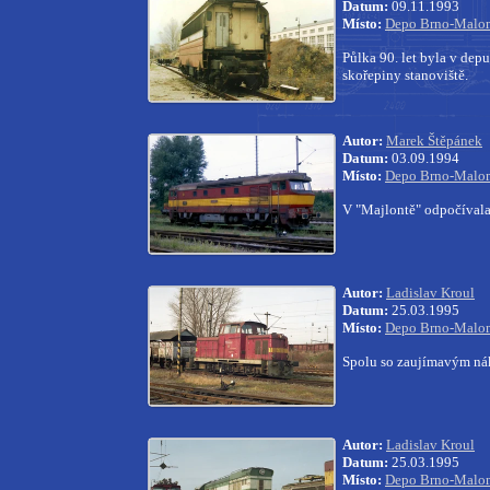
Datum:
09.11.1993
Místo:
Depo Brno-Malom
Půlka 90. let byla v de
skořepiny stanoviště.
Autor:
Marek Štěpánek
Datum:
03.09.1994
Místo:
Depo Brno-Malom
V "Majlontě" odpočívala
Autor:
Ladislav Kroul
Datum:
25.03.1995
Místo:
Depo Brno-Malom
Spolu so zaujímavým ná
Autor:
Ladislav Kroul
Datum:
25.03.1995
Místo:
Depo Brno-Malom