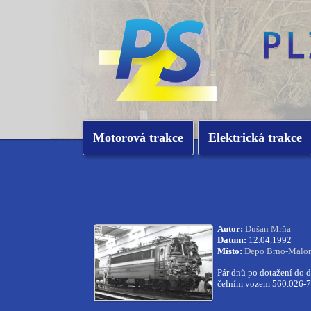
Motorová trakce
Elektrická trakce
Autor:
Dušan Mrňa
Datum:
12.04.1992
Místo:
Depo Brno-Malom
Pár dnů po dotažení do
čelním vozem 560.026-7. 