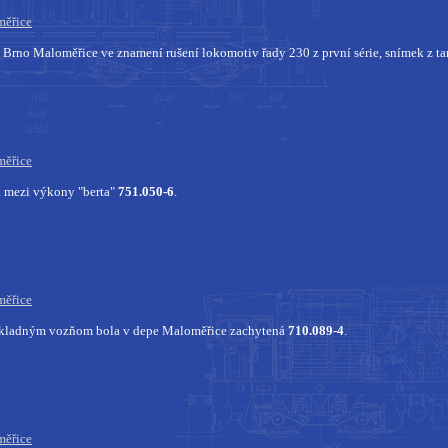
ěřice
pu Brno Maloměřice ve znamení rušení lokomotiv řady 230 z první série, snímek z
ěřice
 mezi výkony "berta"
751.050-6
.
ěřice
kladným vozňom bola v depe Maloměřice zachytená
710.089-4
.
ěřice