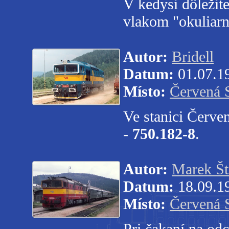
V kedysi dôležit
vlakom "okuliar
Autor:
Bridell
Datum:
01.07.1
Místo:
Červená 
Ve stanici Červe
-
750.182-8
.
Autor:
Marek Št
Datum:
18.09.1
Místo:
Červená 
Pri čakaní na o