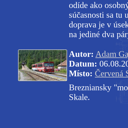
odíde ako osobný
súčasnosti sa tu
doprava je v ús
na jediné dva pá
Autor:
Adam Ga
Datum:
06.08.2
Místo:
Červená 
Brezniansky "mo
Skale.