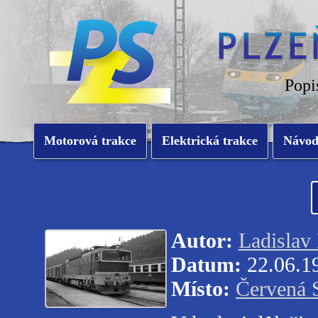
Popi
Motorová trakce
Elektrická trakce
Návo
Autor:
Ladislav
Datum:
22.06.1
Místo:
Červená 