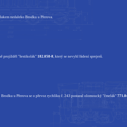
lakem nedaleko Brodku u Přerova.
ě projížděl "šestikolák"
182.058-8
, který se nevyhl řádení sprejerů.
 Brodku u Přerova se o převoz rychlíku č. 243 postaral olomoucký "čmelák"
771.0