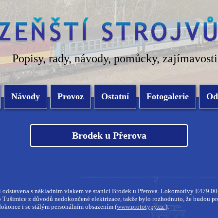
Popisy, rady, návody, pomůcky, zajímavosti
Návody
Provoz
Ostatní
Fotogalerie
Od
Brodek u Přerova
í odstavena s nákladním vlakem ve stanici Brodek u Přerova. Lokomotivy E479.
Tušimice z důvodů nedokončené elektrizace, takže bylo rozhodnuto, že budou p
okonce i se stálým personálním obsazením (
www.prototypy.cz
).