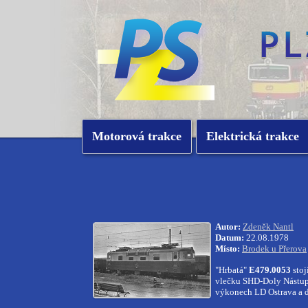
Motorová trakce
Elektrická trakce
Autor:
Zdeněk Nantl
Datum:
22.08.1978
Místo:
Brodek u Přerova
"Hrbatá"
E479.0053
stoj
vlečku SHD-Doly Nástup 
výkonech LD Ostrava a d