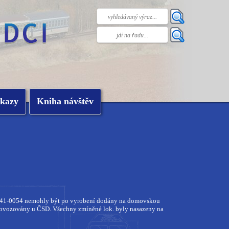
kazy
Kniha návštěv
0041-0054 nemohly být po vyrobení dodány na domovskou
rovozovány u ČSD. Všechny zmíněné lok. byly nasazeny na