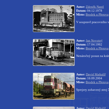
Autor:
Zdeněk Nantl
Datum:
04.12.1978
Místo:
Brodek u Přerova
V soupravě pracovního v
Autor:
Jan Novotný
Datum:
17.04.1992
Místo:
Brodek u Přerova
Nenáročný posun na krát
Autor:
David Maštalíř
Datum:
16.09.2004
Místo:
Brodek u Přerova
Sprejery zohavený stroj
Autor:
David Maštalíř