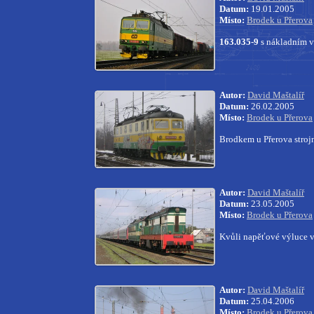
Datum:
19.01.2005
Místo:
Brodek u Přerova
163.035-9
s nákladním v
Autor:
David Maštalíř
Datum:
26.02.2005
Místo:
Brodek u Přerova
Brodkem u Přerova strojn
Autor:
David Maštalíř
Datum:
23.05.2005
Místo:
Brodek u Přerova
Kvůli napěťové výluce v
Autor:
David Maštalíř
Datum:
25.04.2006
Místo:
Brodek u Přerova