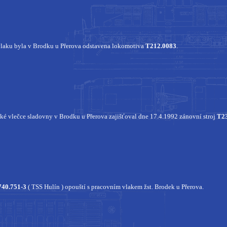
laku byla v Brodku u Přerova odstavena lokomotiva
T212.0083
.
ké vlečce sladovny v Brodku u Přerova zajišťoval dne 17.4.1992 zánovní stroj
T2
740.751-3
( TSS Hulín ) opouští s pracovním vlakem žst. Brodek u Přerova.