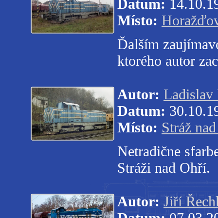
Datum:
14.10.1
Místo:
Horažďov
Ďalším zaujímavo
ktorého autor za
Autor:
Ladislav
Datum:
30.10.1
Místo:
Stráž nad
Netradične sfar
Stráži nad Ohří.
Autor:
Jiří Řech
Datum:
07.03.2