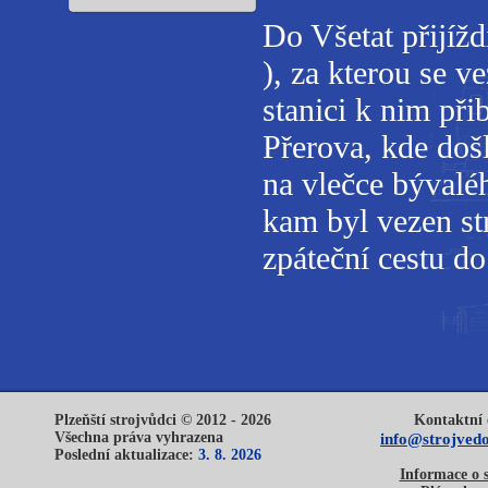
Do Všetat přijíž
), za kterou se v
stanici k nim při
Přerova, kde doš
na vlečce bývalé
kam byl vezen st
zpáteční cestu d
Plzeňští strojvůdci © 2012 - 2026
Kontaktní 
Všechna práva vyhrazena
info@strojvedo
Poslední aktualizace:
3. 8. 2026
Informace o 