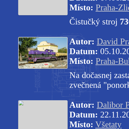
Místo:
Praha-Zli
Čistučký stroj
73
Autor:
David Pr
Datum:
05.10.2
Místo:
Praha-Bu
Na dočasnej zas
zvečnená "ponor
Autor:
Dalibor 
Datum:
22.11.2
Místo:
Všetaty