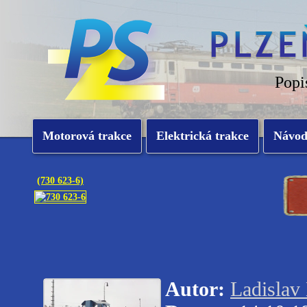
Popi
Motorová trakce
Elektrická trakce
Návo
(730 623-6)
Autor:
Ladislav