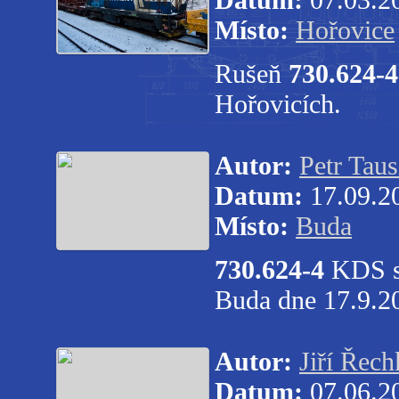
Místo:
Hořovice
Rušeň
730.624-4
Hořovicích.
Autor:
Petr Taus
Datum:
17.09.2
Místo:
Buda
730.624-4
KDS se
Buda dne 17.9.2
Autor:
Jiří Řech
Datum:
07.06.2