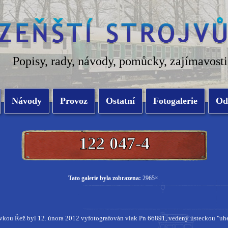
Popisy, rady, návody, pomůcky, zajímavosti
Návody
Provoz
Ostatní
Fotogalerie
Od
122 047-4
Tato galerie byla zobrazena:
2965×.
ávkou Řež byl 12. února 2012 vyfotografován vlak Pn 66891, vedený ústeckou "u