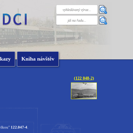
kazy
Kniha návštěv
(122 048-2)
helkou"
122.047-4
.