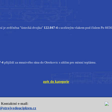
í je zvěčněna "ústecká dvojka"
122.047-4
s uceleným vlakem pod číslem Pn 6656
7-4
přijíždí za mrazivého rána do Otrokovic s uhlím pro místní teplárnu.
zpět do kategorie
Kontaktní e-mail:
o@strojvedouciplzen.cz