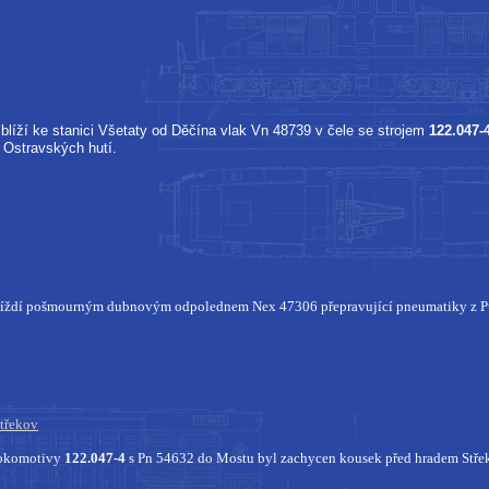
 blíží ke stanici Všetaty od Děčína vlak Vn 48739 v čele se strojem
122.047-
 Ostravských hutí.
íždí pošmourným dubnovým odpolednem Nex 47306 přepravující pneumatiky z P
třekov
 lokomotivy
122.047-4
s Pn 54632 do Mostu byl zachycen kousek před hradem Stře