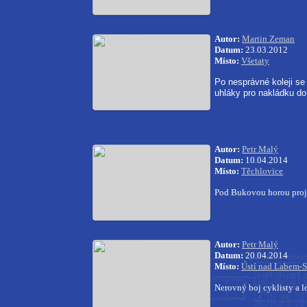
Autor:
Martin Zeman
Datum:
23.03.2012
Místo:
Všetaty
Po nesprávné koleji se
uhláky pro nakládku do
Autor:
Petr Malý
Datum:
10.04.2014
Místo:
Těchlovice
Pod Bukovou horou proj
Autor:
Petr Malý
Datum:
20.04.2014
Místo:
Ústí nad Labem-S
Nerovný boj cyklisty a