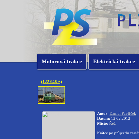
Motorová trakce
Elektrická trakce
(122 046-6)
Autor:
Daniel Pavlíček
Datum:
12.02.2012
Místo:
Řež
Krátce po průjezdu zast