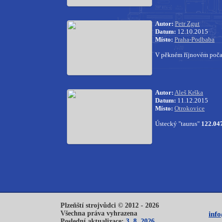
Autor:
Petr Zgut
Datum:
12.10.2015
Místo:
Praha-Podbaba
V pěkném říjnovém počas
Autor:
Aleš Krška
Datum:
11.12.2015
Místo:
Otrokovice
Ústecký "taurus"
122.04
Plzeňští strojvůdci © 2012 - 2026
Všechna práva vyhrazena
inf
Poslední aktualizace:
3. 8. 2026