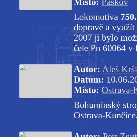
Místo:
Paskov
Lokomotiva
750
dopravě a využít 
2007 ji bylo mož
čele Pn 60064 v 
Autor:
Aleš Krš
Datum:
10.06.2
Místo:
Ostrava-
Bohumínský str
Ostrava-Kunčice
Autor:
Petr Zgut