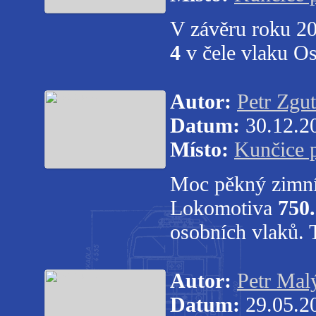
V závěru roku 20
4
v čele vlaku O
Autor:
Petr Zgut
Datum:
30.12.2
Místo:
Kunčice 
Moc pěkný zimní 
Lokomotiva
750
osobních vlaků. 
Autor:
Petr Mal
Datum:
29.05.2