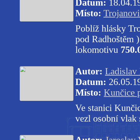
Datum:
18.04.1
Místo:
Trojanovi
Poblíž hlásky Tr
pod Radhoštěm ) 
lokomotivu
750.
Autor:
Ladislav
Datum:
26.05.1
Místo:
Kunčice 
Ve stanici Kunči
vezl osobní vlak 
Autor:
Jaroslav 