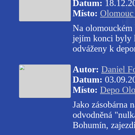
Datum:
18.12.2
Místo:
Olomouc 
Na olomouckém hl
jejím konci byly
odváženy k depon
Autor:
Daniel Fo
Datum:
03.09.2
Místo:
Depo Ol
Jako zásobárna n
odvodněná "nul
Bohumín, zajezdi