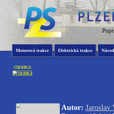
Popi
Motorová trakce
Elektrická trakce
Návo
(750 038-2)
Autor:
Jaroslav 