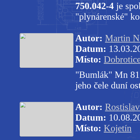
750.042-4
je spo
"plynárenské" k
Autor:
Martin N
Datum:
13.03.2
Místo:
Dobrotic
"Bumlák" Mn 8105
jeho čele duní o
Autor:
Rostisla
Datum:
10.08.2
Místo:
Kojetín