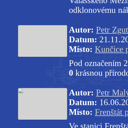
Valašského Meziř
odklonovému nák
Autor:
Petr Zgut
Datum:
21.11.2
Místo:
Kunčice 
Pod označením 2.
0
krásnou přírod
Autor:
Petr Mal
Datum:
16.06.2
Místo:
Frenštát
Ve stanici Frenš