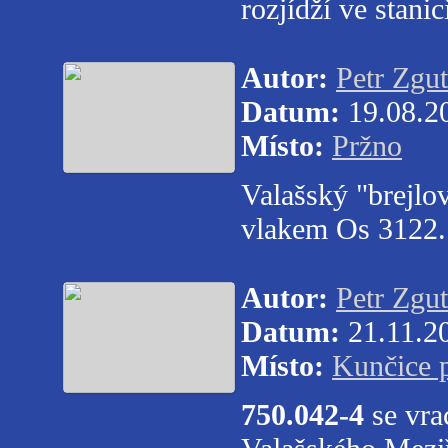
rozjídží ve stan
Autor:
Petr Zgut
Datum:
19.08.2
Místo:
Pržno
Valašský "brejlo
vlakem Os 3122.
Autor:
Petr Zgut
Datum:
21.11.2
Místo:
Kunčice 
750.042-4
se vra