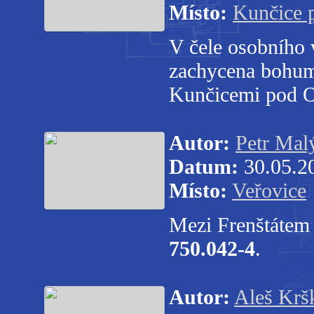
Místo:
Kunčice 
V čele osobního 
zachycena bohum
Kunčicemi pod O
Autor:
Petr Mal
Datum:
30.05.2
Místo:
Veřovice
Mezi Frenštátem 
750.042-4
.
Autor:
Aleš Krš