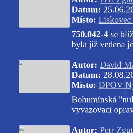
Datum:
25.06.2
Místo:
Lískovec
750.042-4
se blí
byla již vedena j
Autor:
David Ma
Datum:
28.08.2
Místo:
DPOV N
Bohumínská "nu
vyvazovací opr
Autor:
Petr Zgut