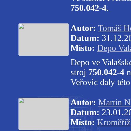
750.042-4
.
Autor:
Tomáš He
Datum:
31.12.2
Místo:
Depo Val
Depo ve Valašsk
stroj
750.042-4
n
Veřovic daly této
Autor:
Martin N
Datum:
23.01.2
Místo:
Kroměříž