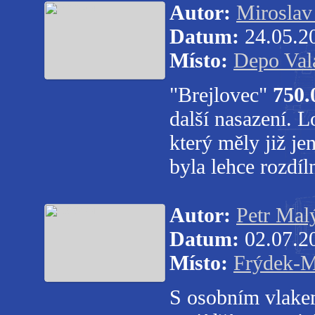
Autor:
Miroslav
Datum:
24.05.2
Místo:
Depo Val
"Brejlovec"
750.
další nasazení.
který měly již j
byla lehce rozdíl
Autor:
Petr Mal
Datum:
02.07.2
Místo:
Frýdek-M
S osobním vlakem