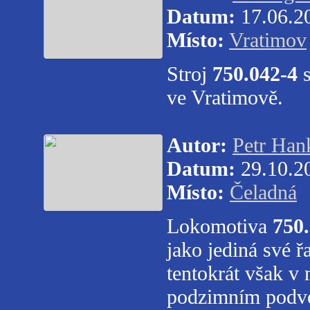
Datum:
17.06.2
Místo:
Vratimov
Stroj
750.042-4
ve Vratimově.
Autor:
Petr Han
Datum:
29.10.2
Místo:
Čeladná
Lokomotiva
750.
jako jediná své 
tentokrát však v
podzimním podve