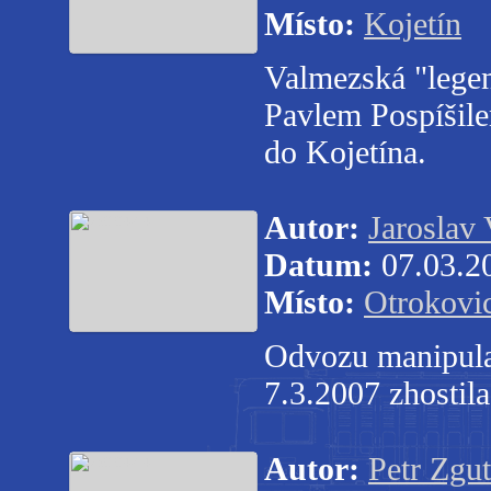
Místo:
Kojetín
Valmezská "lege
Pavlem Pospíšile
do Kojetína.
Autor:
Jaroslav 
Datum:
07.03.2
Místo:
Otrokovi
Odvozu manipulač
7.3.2007 zhostil
Autor:
Petr Zgut