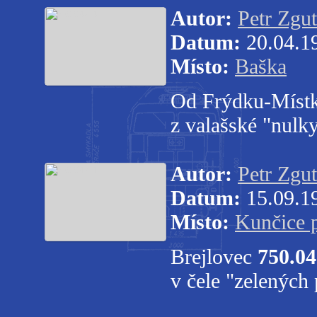
Autor:
Petr Zgut
Datum:
20.04.1
Místo:
Baška
Od Frýdku-Místku
z valašské "nulk
Autor:
Petr Zgut
Datum:
15.09.1
Místo:
Kunčice 
Brejlovec
750.0
v čele "zelených 