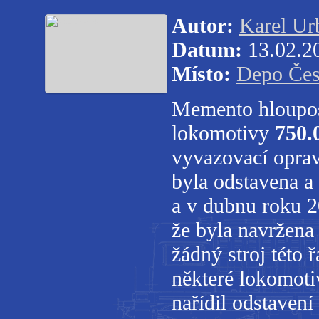
Autor:
Karel Ur
Datum:
13.02.2
Místo:
Depo Čes
Memento hloupost
lokomotivy
750.
vyvazovací oprav
byla odstavena a
a v dubnu roku 2
že byla navržena 
žádný stroj této
některé lokomotiv
nařídil odstavení