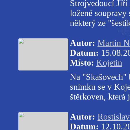
Strojvedoucí Jiří
ložené soupravy 
některý ze "šest
Autor:
Martin N
Datum:
15.08.2
Místo:
Kojetín
Na "Skašovech" b
snímku se v Koje
štěrkoven, která 
Autor:
Rostisla
Datum:
12.10.2