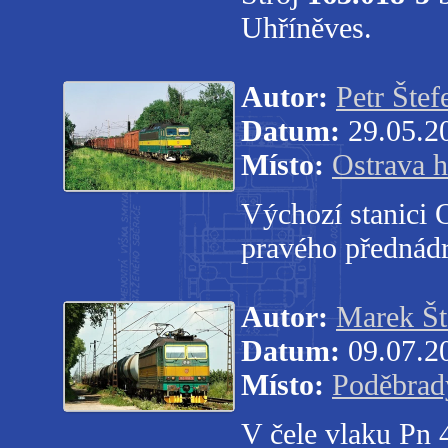
Uhříněves.
Autor:
Petr Štef
Datum:
29.05.2
Místo:
Ostrava h
Výchozí stanici 
pravého přednádr
Autor:
Marek Št
Datum:
09.07.2
Místo:
Poděbrad
V čele vlaku Pn 