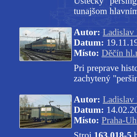
Ústecký "peršin
tunajšom hlavním
Autor:
Ladislav
Datum:
19.11.1
Místo:
Děčín hl.
Pri preprave his
zachytený "perš
Autor:
Ladislav
Datum:
14.02.2
Místo:
Praha-Uh
Stroj
163.018-5
b