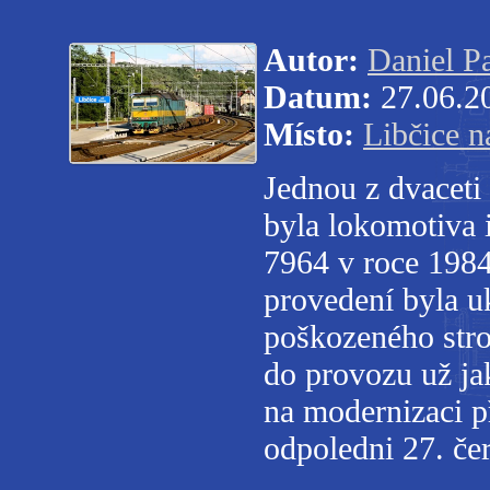
Autor:
Daniel P
Datum:
27.06.2
Místo:
Libčice n
Jednou z dvaceti
byla lokomotiva 
7964 v roce 1984
provedení byla u
poškozeného stro
do provozu už j
na modernizaci p
odpoledni 27. če