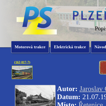
Popi
Motorová trakce
Elektrická trakce
Návo
(163 017-7)
Autor:
Jaroslav
Datum:
21.07.1
Místo:
Řetenice