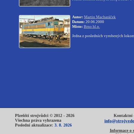
Autor:
Martin Macharáček
Datum:
20.06.2000
Místo:
Brno hl.n.
Jedna z posledních vyrobených lokomot
Plzeňští strojvůdci © 2012 - 2026
Kontaktní 
Všechna práva vyhrazena
info@strojvedo
Poslední aktualizace:
3. 8. 2026
Informace o 