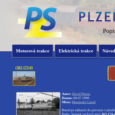
Popi
Motorová trakce
Elektrická trakce
Návo
(363 173-6)
Autor:
David Prause
Datum:
00.07.1990
Místo:
Mariánské Lázně
Ihned po zařazení do provozu v plzeňs
Praha. Snímek zachytil stroj
363.174-