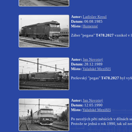
Autor:
Ladislav Kroul
Datum:
06.08.1985
Místo:
Humenné
Záber "pegasa"
T478.2027
vznikol v 
Autor:
Jan Novotný
Datum:
28.12.1989
Místo:
Valašské Meziříčí
Prešovský "pegas"
T478.2027
byl vyf
Autor:
Jan Novotný
Datum:
12.05.1990
Místo:
Valašské Meziříčí
Po necelých pěti měsících v dílnách s
Protože se jedná o rok 1990, tak už n