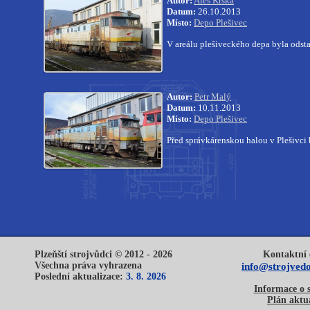
Autor:
Aleš Krška
Datum:
26.10.2013
Místo:
Depo Plešivec
V areálu plešiveckého depa byla ods
Autor:
Petr Malý
Datum:
10.11.2013
Místo:
Depo Plešivec
Před správkárenskou halou v Plešivci
Plzeňští strojvůdci © 2012 - 2026
Kontaktní 
Všechna práva vyhrazena
info@strojvedo
Poslední aktualizace:
3. 8. 2026
Informace o 
Plán aktua