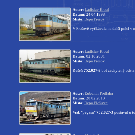
Autor:
Ladislav Kroul
Datum:
24.04.1998
Místo:
Depo Prešov
V Prešově vyčkávala na další práci v
Autor:
Ladislav Kroul
Datum:
02.10.2001
Místo:
Depo Prešov
Rušeň
752.027-3
bol zachytený odsta
Autor:
Ľubomír Podlaha
Datum:
28.02.2013
Místo:
Depo Plešivec
Vrak "pegasu"
752.027-3
postával u to