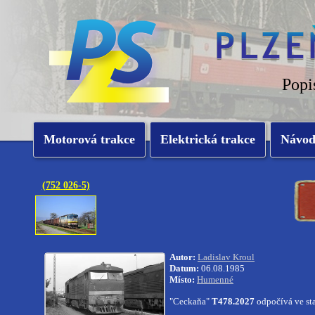
Popi
Motorová trakce
Elektrická trakce
Návo
(752 026-5)
Autor:
Ladislav Kroul
Datum:
06.08.1985
Místo:
Humenné
"Ceckaňa"
T478.2027
odpočívá ve st