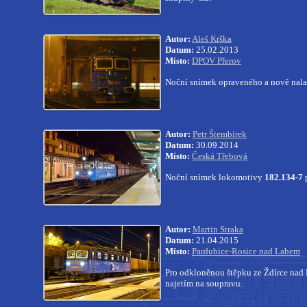
Autor:
Aleš Krška
Datum:
25.02.2013
Místo:
DPOV Přerov
Noční snímek opraveného a nově nala
Autor:
Petr Štembírek
Datum:
30.09.2014
Místo:
Česká Třebová
Noční snímek lokomotivy
182.134-7
p
Autor:
Martin Straka
Datum:
21.04.2015
Místo:
Pardubice-Rosice nad Labem
Pro odkloněnou štěpku ze Ždírce nad 
najetím na soupravu.