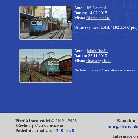
Autor:
Jiří Navrátil
Datum:
14.07.2015
Místo:
Olomouc hl.n.
Ostravský "šestikolák"
182.134-7
proj
Autor:
Jakub Hasák
Datum:
22.11.2015
Místo:
Opava východ
Nedělní přetěž (2 prázdné cisterny od
Plzeňští strojvůdci © 2012 - 2026
Kontaktní 
Všechna práva vyhrazena
info@strojvedo
Poslední aktualizace:
3. 8. 2026
Informace o 