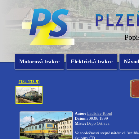
Popi
Motorová trakce
Elektrická trakce
Návo
(182 133-9)
Autor:
Ladislav Kroul
Datum:
09.06.1999
Místo:
Depo Ostrava
Ve společnosti stejně nátěrově "unifik
skupiny ČD.