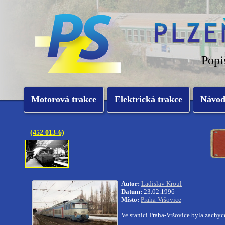
Popi
Motorová trakce
Elektrická trakce
Návo
(452 013-6)
Autor:
Ladislav Kroul
Datum:
23.02.1996
Místo:
Praha-Vršovice
Ve stanici Praha-Vršovice byla zachy