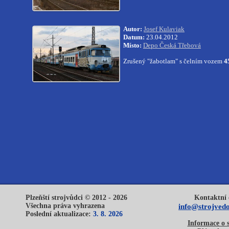
Autor:
Josef Kulaviak
Datum:
23.04.2012
Místo:
Depo Česká Třebová
Zrušený "žabotlam" s čelním vozem
4
Plzeňští strojvůdci © 2012 - 2026
Kontaktní 
Všechna práva vyhrazena
info@strojvedo
Poslední aktualizace:
3. 8. 2026
Informace o 