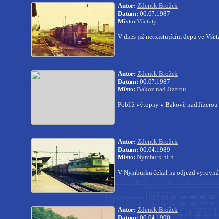
Autor:
Zdeněk Brožek
Datum:
00.07.1987
Místo:
Všetaty
V dnes již neexistujícím depu ve Vše
Autor:
Zdeněk Brožek
Datum:
00.07.1987
Místo:
Bakov nad Jizerou
Poblíž výtopny v Bakově nad Jizerou
Autor:
Zdeněk Brožek
Datum:
00.04.1989
Místo:
Nymburk hl.n.
V Nymburku čekal na odjezd vyrovná
Autor:
Zdeněk Brožek
Datum:
00.04.1990