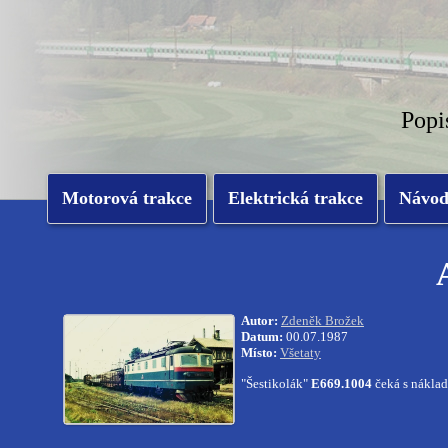
Popi
Motorová trakce
Elektrická trakce
Návo
Autor:
Zdeněk Brožek
Datum:
00.07.1987
Místo:
Všetaty
"Šestikolák"
E669.1004
čeká s náklad