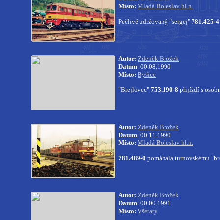
Místo:
Mladá Boleslav hl.n.
Pečlivě udržovaný "sergej"
781.425-4
Autor:
Zdeněk Brožek
Datum:
00.08.1990
Místo:
Byšice
"Brejlovec"
753.190-8
přijíždí s osob
Autor:
Zdeněk Brožek
Datum:
00.11.1990
Místo:
Mladá Boleslav hl.n.
781.489-0
pomáhala turnovskému "br
Autor:
Zdeněk Brožek
Datum:
00.00.1991
Místo:
Všetaty