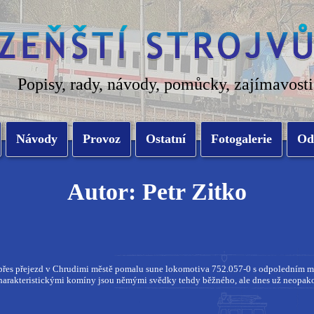
Popisy, rady, návody, pomůcky, zajímavosti
Návody
Provoz
Ostatní
Fotogalerie
Od
Autor: Petr Zitko
 přes přejezd v Chrudimi městě pomalu sune lokomotiva 752.057-0 s odpoledním 
harakteristickými komíny jsou němými svědky tehdy běžného, ale dnes už neopak