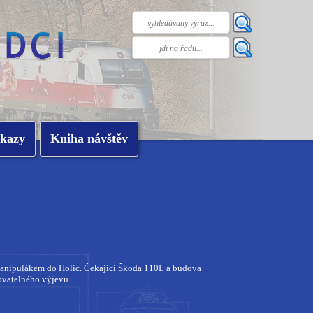
kazy
Kniha návštěv
manipulákem do Holic. Čekající Škoda 110L a budova
ovatelného výjevu.