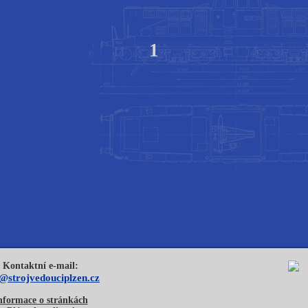
1
Kontaktní e-mail:
o@strojvedouciplzen.cz
nformace o stránkách