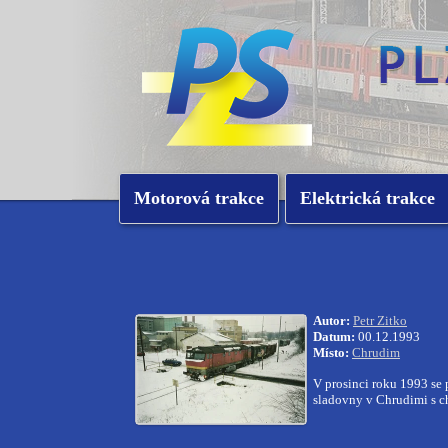
Motorová trakce
Elektrická trakce
Autor:
Petr Zitko
Datum:
00.12.1993
Místo:
Chrudim
V prosinci roku 1993 se
sladovny v Chrudimi s c