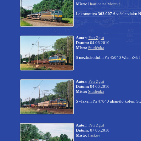
Místo:
Hranice na Moravě
Lokomotiva
363.007-6
v čele vlaku 
Autor:
Petr Zgut
Datum:
04.06.2010
Místo:
Studénka
S mezinárodním Pn 45046 Wien Zvbf - 
Autor:
Petr Zgut
Datum:
04.06.2010
Místo:
Studénka
S vlakem Pn 47040 uhánělo kolem S
Autor:
Petr Zgut
Datum:
07.06.2010
Místo:
Paskov