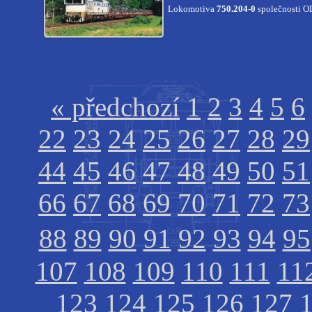
Lokomotiva
750.204-0
společnosti O
« předchozí
1
2
3
4
5
6
22
23
24
25
26
27
28
29
44
45
46
47
48
49
50
51
66
67
68
69
70
71
72
73
88
89
90
91
92
93
94
95
107
108
109
110
111
11
123
124
125
126
127