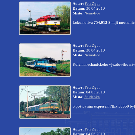
Autor:
Petr Zgut
Datum:
30.04.2010
Místo:
Nemotice
Lokomotiva
754.012-3
míjí mechanic
Autor:
Petr Zgut
Datum:
30.04.2010
Místo:
Nemotice
Kolem mechanického vjezdového návěs
Autor:
Petr Zgut
Datum:
04.05.2010
Místo:
Studénka
S poštovním expresem NEx 50550 by
Autor:
Petr Zgut
Datum:
04.06.2010