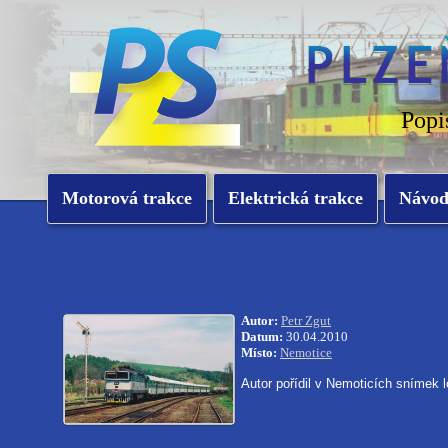
Popi
Motorová trakce
Elektrická trakce
Návo
Autor:
Petr Zgut
Datum:
30.04.2010
Místo:
Nemotice
Autor pořídil v Nemoticích snímek