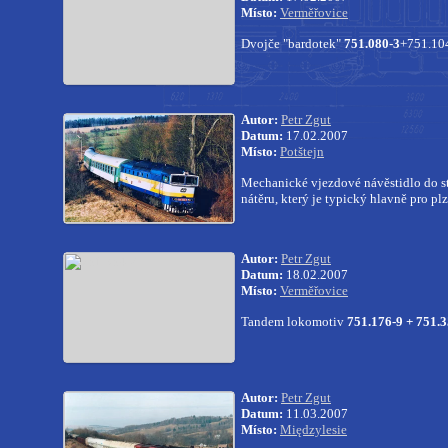
Místo:
Verměřovice
Dvojče "bardotek"
751.080-3
+751.104
Autor:
Petr Zgut
Datum:
17.02.2007
Místo:
Potštejn
Mechanické vjezdové návěstidlo do st
nátěru, který je typický hlavně pro p
Autor:
Petr Zgut
Datum:
18.02.2007
Místo:
Verměřovice
Tandem lokomotiv
751.176-9 + 751.
Autor:
Petr Zgut
Datum:
11.03.2007
Místo:
Międzylesie