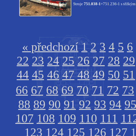
Stroje
751.038-1
+751.236-1 s těžkým
« předchozí
1
2
3
4
5
6
22
23
24
25
26
27
28
29
44
45
46
47
48
49
50
51
66
67
68
69
70
71
72
73
88
89
90
91
92
93
94
9
107
108
109
110
111
11
123
124
125
126
127