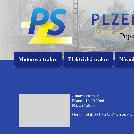
Popi
Motorová trakce
Elektrická trakce
Návo
Autor:
Petr Zgut
Datum:
11.10.2006
Místo:
Valšov
Osobní vlak 3510 u Valšova zachytil