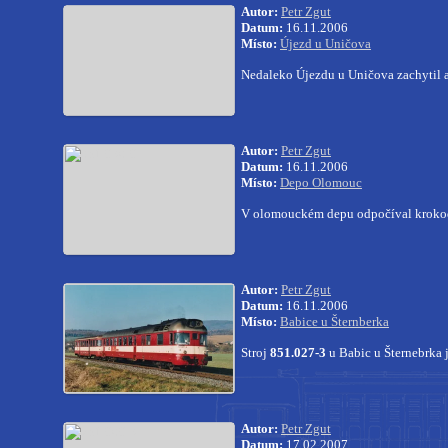
Autor:
Petr Zgut
Datum:
16.11.2006
Místo:
Újezd u Uničova
Nedaleko Újezdu u Uničova zachytil 
Autor:
Petr Zgut
Datum:
16.11.2006
Místo:
Depo Olomouc
V olomouckém depu odpočíval krok
Autor:
Petr Zgut
Datum:
16.11.2006
Místo:
Babice u Šternberka
Stroj
851.027-3
u Babic u Šternebrka
Autor:
Petr Zgut
Datum:
17.02.2007