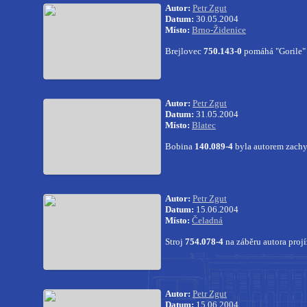
Autor:
Petr Zgut
Datum:
30.05.2004
Místo:
Brno-Židenice
Brejlovec
750.143-0
pomáhá "Gorile" 
Autor:
Petr Zgut
Datum:
31.05.2004
Místo:
Blatec
Bobina
140.089-4
byla autorem zachy
Autor:
Petr Zgut
Datum:
15.06.2004
Místo:
Čeladná
Stroj
754.078-4
na záběru autora proj
Autor:
Petr Zgut
Datum:
15.06.2004