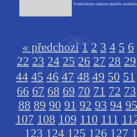
S nákladním vlakem uhánělo nedalek
« předchozí
1
2
3
4
5
6
22
23
24
25
26
27
28
29
44
45
46
47
48
49
50
51
66
67
68
69
70
71
72
73
88
89
90
91
92
93
94
9
107
108
109
110
111
11
123
124
125
126
127