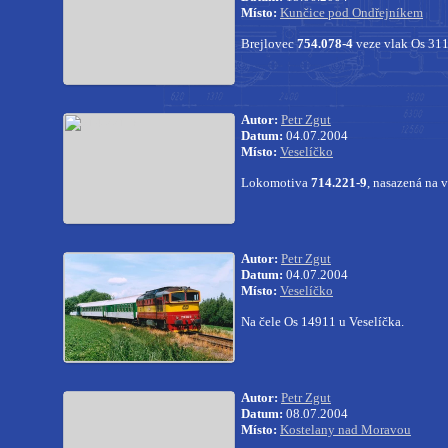
Místo:
Kunčice pod Ondřejníkem
Brejlovec
754.078-4
veze vlak Os 311
Autor:
Petr Zgut
Datum:
04.07.2004
Místo:
Veselíčko
Lokomotiva
714.221-9
, nasazená na 
Autor:
Petr Zgut
Datum:
04.07.2004
Místo:
Veselíčko
Na čele Os 14911 u Veselíčka.
Autor:
Petr Zgut
Datum:
08.07.2004
Místo:
Kostelany nad Moravou