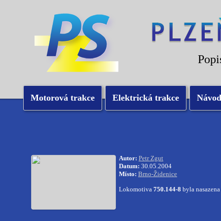
Popi
Motorová trakce
Elektrická trakce
Návo
Autor:
Petr Zgut
Datum:
30.05.2004
Místo:
Brno-Židenice
Lokomotiva
750.144-8
byla nasazena