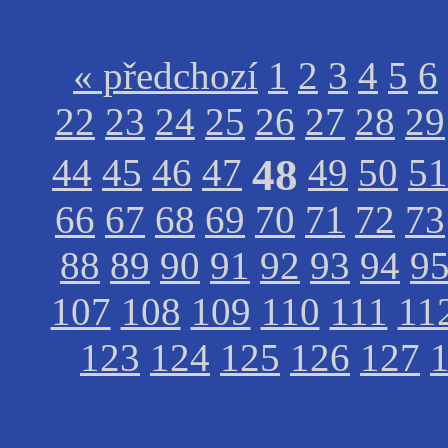
« předchozí
1
2
3
4
5
6
22
23
24
25
26
27
28
29
48
44
45
46
47
49
50
51
66
67
68
69
70
71
72
73
88
89
90
91
92
93
94
9
107
108
109
110
111
11
123
124
125
126
127