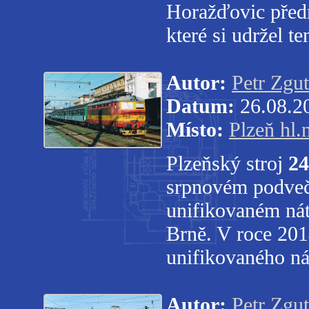
Horažďovic předm
které si udržel t
Autor:
Petr Zgut
Datum:
26.08.2
Místo:
Plzeň hl.
Plzeňský stroj
24
srpnovém podveče
unifikovaném nát
Brně. V roce 201
unifikovaného ná
Autor:
Petr Zgut