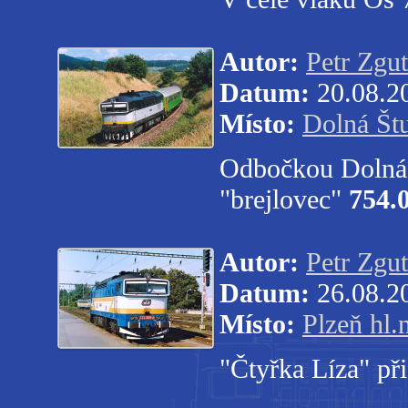
Autor:
Petr Zgut
Datum:
20.08.2
Místo:
Dolná Št
Odbočkou Dolná Š
"brejlovec"
754.
Autor:
Petr Zgut
Datum:
26.08.2
Místo:
Plzeň hl.
"Čtyřka Líza" při