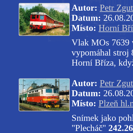
Autor:
Petr Zgut
Datum:
26.08.2
Místo:
Horní Bř
Vlak MOs 7639 v
vypomáhal stroj 
Horní Bříza, když
Autor:
Petr Zgut
Datum:
26.08.2
Místo:
Plzeň hl.
Snímek jako pohl
"Plecháč"
242.2