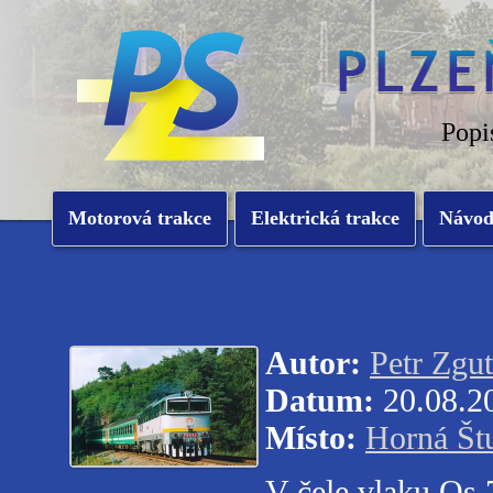
Popi
Motorová trakce
Elektrická trakce
Návo
Autor:
Petr Zgut
Datum:
20.08.2
Místo:
Horná Št
V čele vlaku Os 