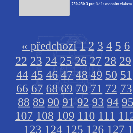
750.250-3
projíždí s osobním vlakem 
« předchozí
1
2
3
4
5
6
22
23
24
25
26
27
28
29
44
45
46
47
48
49
50
51
66
67
68
69
70
71
72
73
88
89
90
91
92
93
94
9
107
108
109
110
111
11
123
124
125
126
127