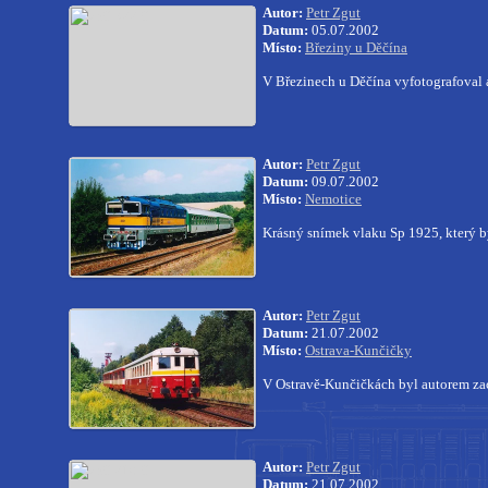
Autor:
Petr Zgut
Datum:
05.07.2002
Místo:
Březiny u Děčína
V Březinech u Děčína vyfotografoval
Autor:
Petr Zgut
Datum:
09.07.2002
Místo:
Nemotice
Krásný snímek vlaku Sp 1925, který 
Autor:
Petr Zgut
Datum:
21.07.2002
Místo:
Ostrava-Kunčičky
V Ostravě-Kunčičkách byl autorem z
Autor:
Petr Zgut
Datum:
21.07.2002