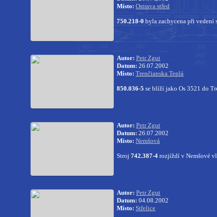
Místo:
Ostrava střed
750.218-0
byla zachycena při vedení s
Autor:
Petr Zgut
Datum:
26.07.2002
Místo:
Trenčianska Teplá
850.036-5
se blíží jako Os 3521 do Tr
Autor:
Petr Zgut
Datum:
26.07.2002
Místo:
Nemšová
Stroj
742.387-4
rozjíždí v Nemšové vl
Autor:
Petr Zgut
Datum:
04.08.2002
Místo:
Střelice