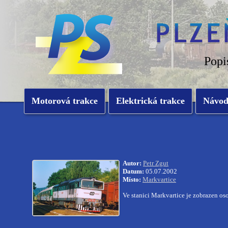
Popi
Motorová trakce
Elektrická trakce
Návo
Autor:
Petr Zgut
Datum:
05.07.2002
Místo:
Markvartice
Ve stanici Markvartice je zobrazen os