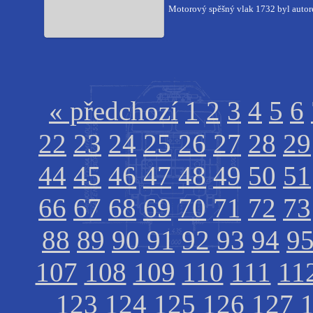
Motorový spěšný vlak 1732 byl autore
« předchozí
1
2
3
4
5
6
22
23
24
25
26
27
28
29
44
45
46
47
48
49
50
51
66
67
68
69
70
71
72
73
88
89
90
91
92
93
94
9
107
108
109
110
111
11
123
124
125
126
127