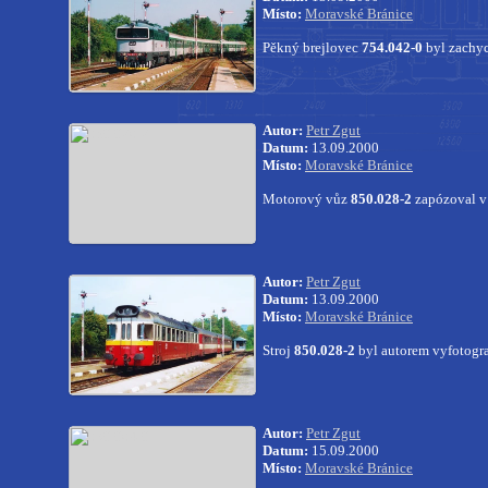
Místo:
Moravské Bránice
Pěkný brejlovec
754.042-0
byl zachy
Autor:
Petr Zgut
Datum:
13.09.2000
Místo:
Moravské Bránice
Motorový vůz
850.028-2
zapózoval v
Autor:
Petr Zgut
Datum:
13.09.2000
Místo:
Moravské Bránice
Stroj
850.028-2
byl autorem vyfotogr
Autor:
Petr Zgut
Datum:
15.09.2000
Místo:
Moravské Bránice