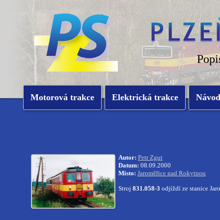
Popi
Motorová trakce
Elektrická trakce
Návo
Autor:
Petr Zgut
Datum:
08.09.2000
Místo:
Jaroměřice nad Rokytnou
Stroj
831.058-3
odjíždí ze stanice J