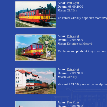
Autor:
Petr Zgut
Datum:
08.09.2000
Místo:
Okříšky
Ve stanici Okříšky odpočívá motorov
Autor:
Petr Zgut
Datum:
12.09.2000
Místo:
Kojetice na Moravě
Mechanickou předvěst k vjezdovému n
Autor:
Petr Zgut
Datum:
12.09.2000
Místo:
Okříšky
Ve stanici Okříšky sestavuje manipul
Autor:
Petr Zgut
Datum:
13.09.2000