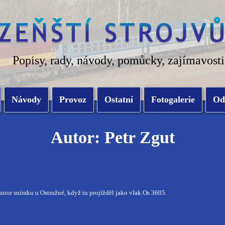
Popisy, rady, návody, pomůcky, zajímavosti
Návody
Provoz
Ostatní
Fotogalerie
Od
Autor: Petr Zgut
autor snímku u Ostružné, když tu projížděl jako vlak Os 3605.