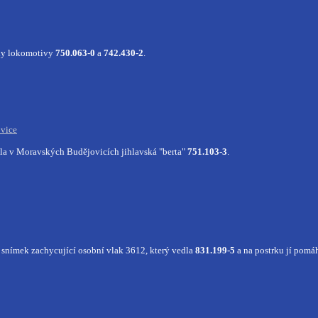
šly lokomotivy
750.063-0
a
742.430-2
.
vice
la v Moravských Budějovicích jihlavská "berta"
751.103-3
.
 snímek zachycující osobní vlak 3612, který vedla
831.199-5
a na postrku jí pomá