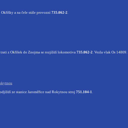
 Okříšky a na čele stále provozní
735.062-2
.
trati z Okříšek do Znojma se rozjíždí lokomotiva
735.062-2
. Vezla vlak Os 14809.
Rokytnou
djíždí ze stanice Jaroměřice nad Rokytnou stroj
751.104-1
.