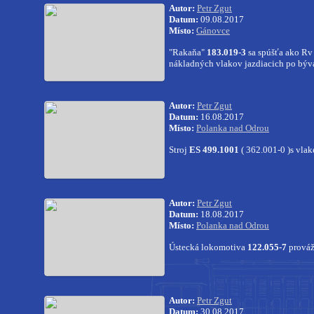
Autor:
Petr Zgut
Datum:
09.08.2017
Místo:
Gánovce
"Rakaňa"
183.019-3
sa spúšťa ako Rv
nákladných vlakov jazdiacich po býv
Autor:
Petr Zgut
Datum:
16.08.2017
Místo:
Polanka nad Odrou
Stroj
ES 499.1001
( 362.001-0 )s vla
Autor:
Petr Zgut
Datum:
18.08.2017
Místo:
Polanka nad Odrou
Ústecká lokomotiva
122.055-7
prováž
Autor:
Petr Zgut
Datum:
30.08.2017