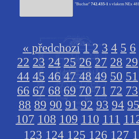
"Buchar"
742.435-1
s vlakem NEx 481
« předchozí
1
2
3
4
5
6
22
23
24
25
26
27
28
29
44
45
46
47
48
49
50
51
66
67
68
69
70
71
72
73
88
89
90
91
92
93
94
9
107
108
109
110
111
11
123
124
125
126
127
1