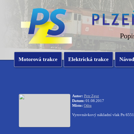
Popi
Motorová trakce
Elektrická trakce
Návo
Autor:
Petr Zgut
Datum:
01.08.2017
Místo:
Odra
Vyrovnávkový nákladní vlak Pn 65510