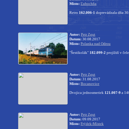
Místo:
Ľubochňa
Retro
162.006-1
doprevádzala dňa 30
Autor:
Petr Zgut
Datum:
30.08.2017
Místo:
Polanka nad Odrou
"Šestikolák"
182.099-2
projíždí v če
Autor:
Petr Zgut
Datum:
31.08.2017
Místo:
Bocanovice
Dvojica jednosmeriek
121.007-9
a 14
Autor:
Petr Zgut
Datum:
09.09.2017
Místo:
Frýdek-Místek