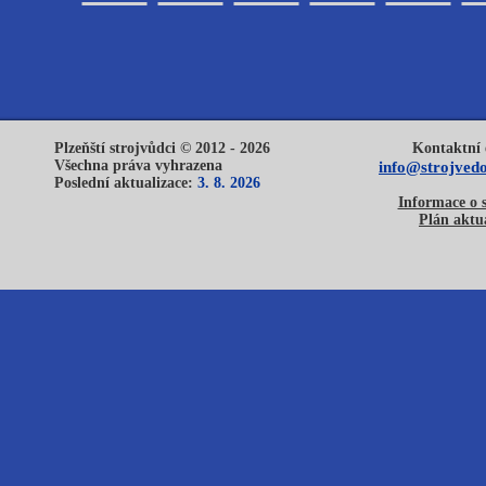
Plzeňští strojvůdci © 2012 - 2026
Kontaktní 
Všechna práva vyhrazena
info@strojvedo
Poslední aktualizace:
3. 8. 2026
Informace o 
Plán aktua